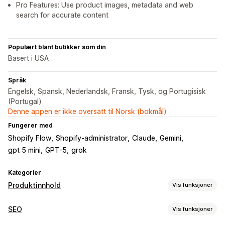
Pro Features: Use product images, metadata and web
search for accurate content
Populært blant butikker som din
Basert i USA
Språk
Engelsk, Spansk, Nederlandsk, Fransk, Tysk, og Portugisisk
(Portugal)
Denne appen er ikke oversatt til Norsk (bokmål)
Fungerer med
Shopify Flow
Shopify-administrator
Claude
Gemini
gpt 5 mini
GPT-5
grok
Kategorier
Produktinnhold
Vis funksjoner
Innholdstyper
SEO
Vis funksjoner
Beskrivelser
Titler
SEO-beskrivelser
SEO-titler