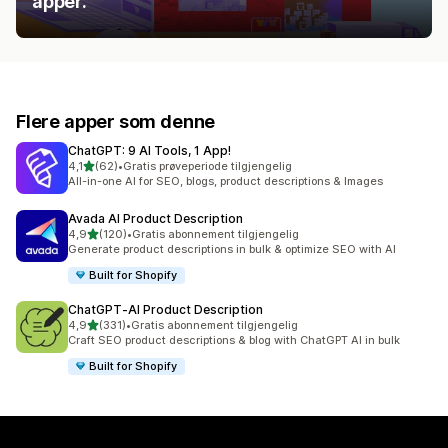
apper.
Flere apper som denne
ChatGPT: 9 AI Tools, 1 App!
av 5 stjerner
4,1
(62)
•
Gratis prøveperiode tilgjengelig
Totalt 62 omtaler
All-in-one AI for SEO, blogs, product descriptions & Images
Avada AI Product Description
av 5 stjerner
4,9
(120)
•
Gratis abonnement tilgjengelig
Totalt 120 omtaler
Generate product descriptions in bulk & optimize SEO with AI
Built for Shopify
ChatGPT‑AI Product Description
av 5 stjerner
4,9
(331)
•
Gratis abonnement tilgjengelig
Totalt 331 omtaler
Craft SEO product descriptions & blog with ChatGPT AI in bulk
Built for Shopify