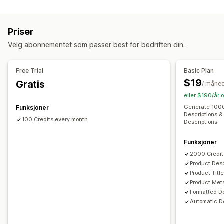
SEO-verktøy
Alt. tekst
Tagger
Samlingsbeskrivelser
Strukturerte data
Bildekomprimering
Sikkerhetskopiering av bilder
Innholdsskaping
Priser
Alternativtekst
Filnavn
JSON-LD
Skjemaer
KI-generering
Bildekomprimering
Ledetekstmaler
Velg abonnementet som passer best for bedriften din.
Masseredigering
AI-generering
Lokal SEO
Tone og stil
Flere språk
Oversettelse
Masseredigering
Bildeoptimalisering
Hastighetsoptimalisering
Import og eksport
Automatiske oppdateringer
Free Trial
Basic Plan
Innholdsoptimalisering
Optimalisering av metadata
$19
Gratis
/ måne
SEO
Overvåkning av ytelse
eller $190/år 
Auto-optimization
Søkeordresearch
SEO-revisjoner
Innholdsanalyse
Generate 1000
Funksjoner
Descriptions & 
100 Credits every month
Descriptions
Funksjoner
2000 Credit
Product Desc
Product Titl
Product Met
Formatted D
Automatic De