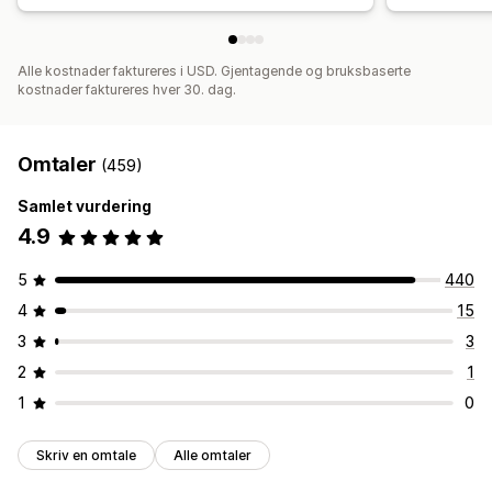
Alle kostnader faktureres i USD. Gjentagende og bruksbaserte
kostnader faktureres hver 30. dag.
Omtaler
(459)
Samlet vurdering
4.9
5
440
4
15
3
3
2
1
1
0
Skriv en omtale
Alle omtaler