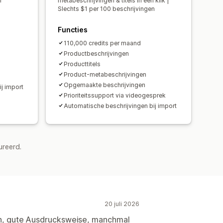
n
metabeschrijvingen & titels in één klik |
Slechts $1 per 100 beschrijvingen
Functies
110,000 credits per maand
Productbeschrijvingen
Producttitels
Product-metabeschrijvingen
Opgemaakte beschrijvingen
j import
Prioriteitssupport via videogesprek
Automatische beschrijvingen bij import
ureerd.
20 juli 2026
n, gute Ausdrucksweise, manchmal