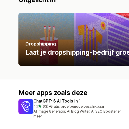
Dropshipping
Laat je dropshipping-bedrijf gro
Meer apps zoals deze
ChatGPT: 6 AI Tools in 1
van 5 sterren
4,1
(63)
•
Gratis proefperiode beschikbaar
63 recensies in totaal
AI Image Generator, AI Blog Writer, AI SEO Booster en
meer.