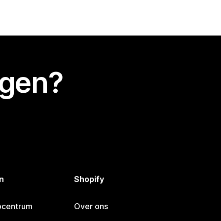
egen?
n
Shopify
pcentrum
Over ons