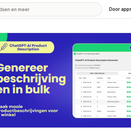
Door apps
ij met uitgelichte afbeeldingen