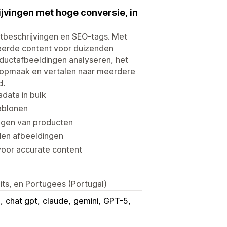
jvingen met hoge conversie, in
ctbeschrijvingen en SEO-tags. Met
seerde content voor duizenden
oductafbeeldingen analyseren, het
e opmaak en vertalen naar meerdere
d.
data in bulk
jablonen
oegen van producten
nden afbeeldingen
voor accurate content
its, en Portugees (Portugal)
m
chat gpt
claude
gemini
GPT-5