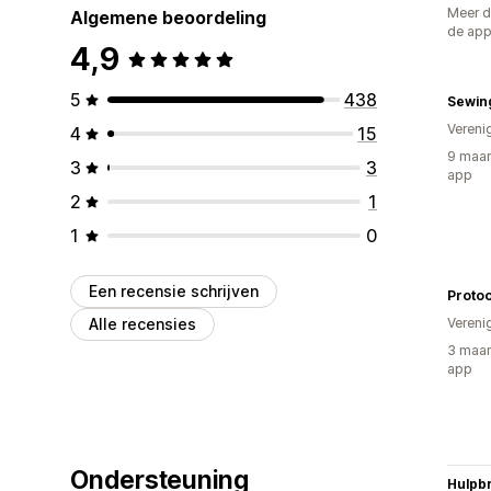
Meer d
Algemene beoordeling
de ap
4,9
5
438
Vereni
4
15
9 maan
3
3
app
2
1
1
0
Een recensie schrijven
Protoo
Alle recensies
Vereni
3 maan
app
Ondersteuning
Hulpb