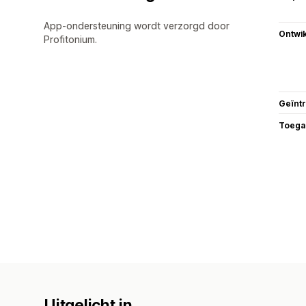
App-ondersteuning wordt verzorgd door
Ontwik
Profitonium.
Geïnt
Toega
Uitgelicht in