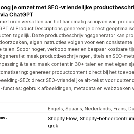
oog je omzet met SEO-vriendelijke productbeschri
 via ChatGPT
met uren verspillen aan het handmatig schrijven van produ
PT AI Product Descriptions genereer je direct geoptimali
cten tegelijk. Deze productbeschrijvingsgenerator kan pr
doorzoeken, eigen instructies volgen voor een consistent
e talen. Scoor hoger, verkoop meer en bespaar kostbare tij
kgeneratie: maak productbeschrijvingen, titels en SEO-meta
passing & talen: maak content in 30+ talen en met eigen s
omatisering: genereer productcontent direct bij het toev
eelding-SEO: direct SEO-vriendelijke alt-tekst voor duize
o-functies: gebruik afbeeldingen, metadata en webzoeken 
Engels, Spaans, Nederlands, Frans, Du
 met
Shopify Flow
Shopify-beheercentru
grok