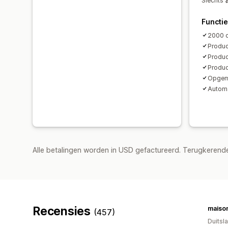
Slechts 
Functi
2000 c
Produc
Product
Produc
Opgema
Automa
Alle betalingen worden in USD gefactureerd. Terugkeren
Recensies
maiso
(457)
Duitsl