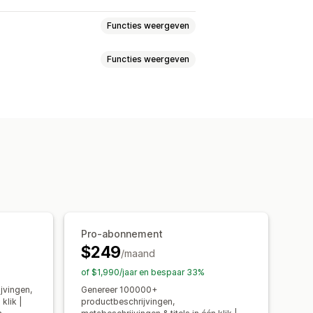
Functies weergeven
Functies weergeven
ingen
SEO-titels
Alt-tekst
Tags
erde gegevens
ldingen
Alt-tekst
ema's
Bulkbewerking
AI-generatie
pttemplates
Toon en stijl
heidsoptimalisatie
king
Importeren en exporteren
van metagegevens
rdonderzoek
SEO-audits
Pro-abonnement
$249
/maand
of $1,990/jaar en bespaar 33%
jvingen,
Genereer 100000+
klik |
productbeschrijvingen,