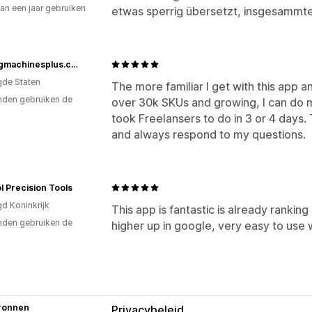
an een jaar gebruiken
etwas sperrig übersetzt, insgesammter
p
Sewingmachinesplus.com
gde Staten
The more familiar I get with this app and
den gebruiken de
over 30k SKUs and growing, I can do mo
took Freelansers to do in 3 or 4 days
and always respond to my questions.
l Precision Tools
gd Koninkrijk
This app is fantastic is already rankin
den gebruiken de
higher up in google, very easy to us
ronnen
Privacybeleid