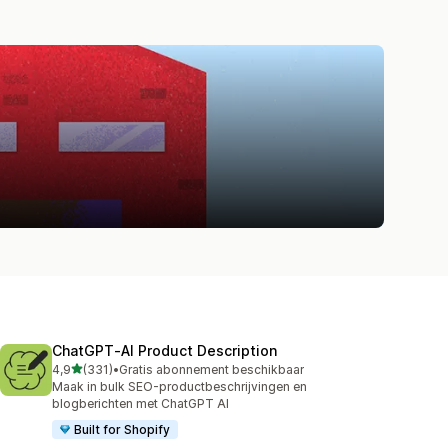
ChatGPT‑AI Product Description
van 5 sterren
4,9
(331)
•
Gratis abonnement beschikbaar
331 recensies in totaal
Maak in bulk SEO-productbeschrijvingen en
blogberichten met ChatGPT AI
Built for Shopify