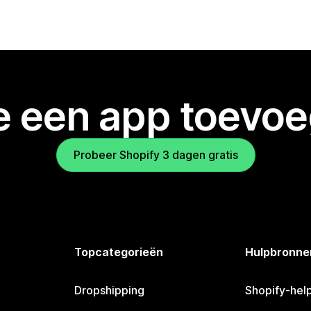
je een app toevo
Probeer Shopify 3 dagen gratis
Topcategorieën
Hulpbronne
Dropshipping
Shopify-hel