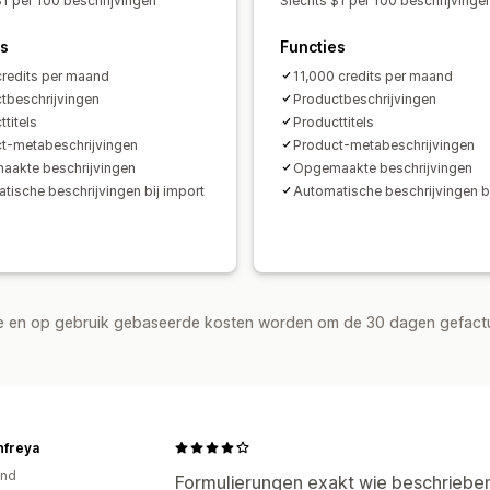
$1 per 100 beschrijvingen
Slechts $1 per 100 beschrijvinge
es
Functies
redits per maand
11,000 credits per maand
tbeschrijvingen
Productbeschrijvingen
titels
Producttitels
t-metabeschrijvingen
Product-metabeschrijvingen
akte beschrijvingen
Opgemaakte beschrijvingen
tische beschrijvingen bij import
Automatische beschrijvingen bi
de en op gebruik gebaseerde kosten worden om de 30 dagen gefact
nfreya
and
Formulierungen exakt wie beschriebe