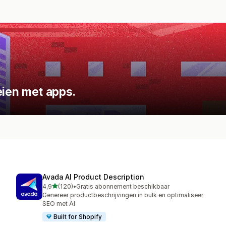
eien met apps.
Avada AI Product Description
van 5 sterren
4,9
(120)
•
Gratis abonnement beschikbaar
120 recensies in totaal
Genereer productbeschrijvingen in bulk en optimaliseer
SEO met AI
Built for Shopify