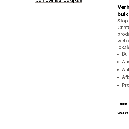
Demowinkel bekijken
Verh
bulk
Stop 
ChatG
produ
web 
lokal
Bul
Aan
Aut
Afb
Pr
Talen
Werkt