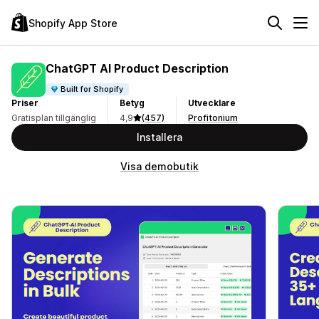
Shopify App Store
ChatGPT AI Product Description
Built for Shopify
Priser
Betyg
Utvecklare
Gratisplan tillgänglig
4,9
(457)
Profitonium
Installera
Visa demobutik