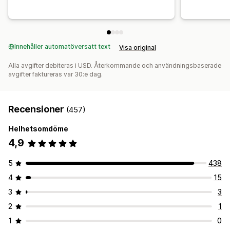
Innehåller automatöversatt text
Visa original
Alla avgifter debiteras i USD. Återkommande och användningsbaserade
avgifter faktureras var 30:e dag.
Recensioner
(457)
Helhetsomdöme
4,9
5
438
4
15
3
3
2
1
1
0