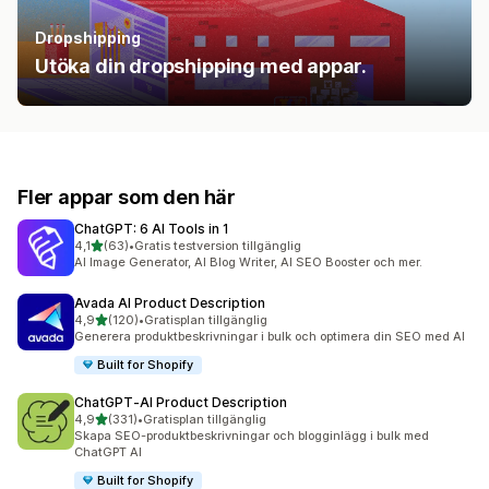
Dropshipping
Utöka din dropshipping med appar.
Fler appar som den här
ChatGPT: 6 AI Tools in 1
av 5 stjärnor
4,1
(63)
•
Gratis testversion tillgänglig
63 recensioner totalt
AI Image Generator, AI Blog Writer, AI SEO Booster och mer.
Avada AI Product Description
av 5 stjärnor
4,9
(120)
•
Gratisplan tillgänglig
120 recensioner totalt
Generera produktbeskrivningar i bulk och optimera din SEO med AI
Built for Shopify
ChatGPT‑AI Product Description
av 5 stjärnor
4,9
(331)
•
Gratisplan tillgänglig
331 recensioner totalt
Skapa SEO-produktbeskrivningar och blogginlägg i bulk med
ChatGPT AI
Built for Shopify