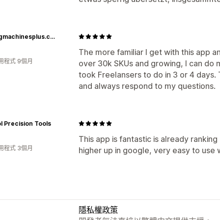
Sewingmachinesplus.com
The more familiar I get with this app and
用程式 9個月
over 30k SKUs and growing, I can do mo
took Freelansers to do in 3 or 4 days
and always respond to my questions.
l Precision Tools
This app is fantastic is already rankin
用程式 3個月
higher up in google, very easy to us
隱私權政策