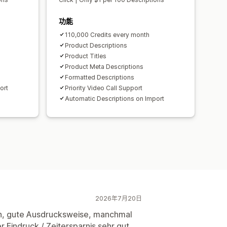
功能
110,000 Credits every month
Product Descriptions
Product Titles
Product Meta Descriptions
Formatted Descriptions
ort
Priority Video Call Support
Automatic Descriptions on Import
2026年7月20日
n, gute Ausdrucksweise, manchmal
 Eindruck / Zeitersparnis sehr gut