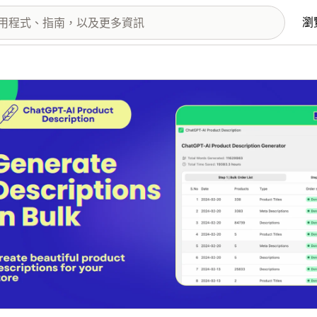
瀏
圖片圖庫