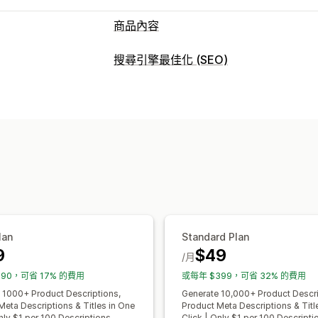
商品內容
內容類型
搜尋引擎最佳化 (SEO)
說明
標題
SEO 說明
SEO 標題
替代
搜尋引擎最佳化 (SEO) 工具
建立內容
壓縮圖片
備份圖片
替代文字
檔案名稱
AI 生成內容
壓縮圖片
指令範本
語氣
AI 生成內容
本地搜尋引擎最佳化 (SEO)
匯入和匯出
自動更新
中繼資料最佳化
搜尋引擎最佳化 (SEO)
追蹤成效
自動最佳化
關鍵字研究
SEO 稽核
內容分析
lan
Standard Plan
9
$49
/月
190，可省 17% 的費用
或每年 $399，可省 32% 的費用
 1000+ Product Descriptions,
Generate 10,000+ Product Descri
Meta Descriptions & Titles in One
Product Meta Descriptions & Titl
nly $1 per 100 Descriptions
Click | Only $1 per 100 Descripti