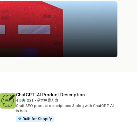
ChatGPT‑AI Product Description
滿分 5 顆星
4.9
(331)
•
提供免費方案
共有 331 則評價
Craft SEO product descriptions & blog with ChatGPT AI
in bulk
Built for Shopify