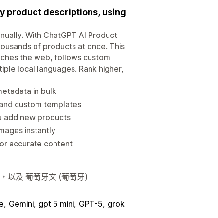
ly product descriptions, using
anually. With ChatGPT AI Product
housands of products at once. This
rches the web, follows custom
tiple local languages. Rank higher,
metadata in bulk
 and custom templates
ou add new products
mages instantly
or accurate content
，以及 葡萄牙文 (葡萄牙)
e
Gemini
gpt 5 mini
GPT-5
grok