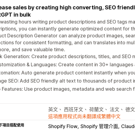
ease sales by creating high converting, SEO friend
GPT in bulk
wasting hours writing product descriptions and SEO tags m
iptions, you can instantly generate optimized content for t
ct Description Generator can analyze product images, sea
uctions for consistent formatting, and can translates into mul
more, and save valuable time.
k Generation: Create product descriptions, titles, and SEO 
stomization & Languages: Create content in 30+ languages
tomation: Auto generate product content instantly when y
ge SEO: Add SEO friendly alt text to thousands of product i
 Features: Use product images, metadata and web search f
英文、 西班牙文、 荷蘭文、 法文、 德文
這項應用程式尚未翻譯成繁體中文
下項目搭配使用
Shopify Flow
Shopify 管理介面
Claud