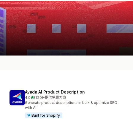
Avada AI Product Description
滿分 5 顆星
4.9
(120)
•
提供免費方案
共有 120 則評價
Generate product descriptions in bulk & optimize SEO
with AI
Built for Shopify