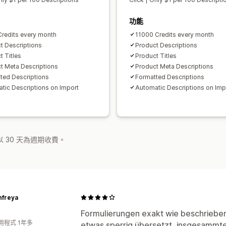
功能
redits every month
11000 Credits every month
t Descriptions
Product Descriptions
t Titles
Product Titles
t Meta Descriptions
Product Meta Descriptions
ted Descriptions
Formatted Descriptions
tic Descriptions on Import
Automatic Descriptions on Imp
 30 天為週期收費。
nfreya
Formulierungen exakt wie beschriebe
用程式 1年多
etwas sperrig übersetzt, insgesammter