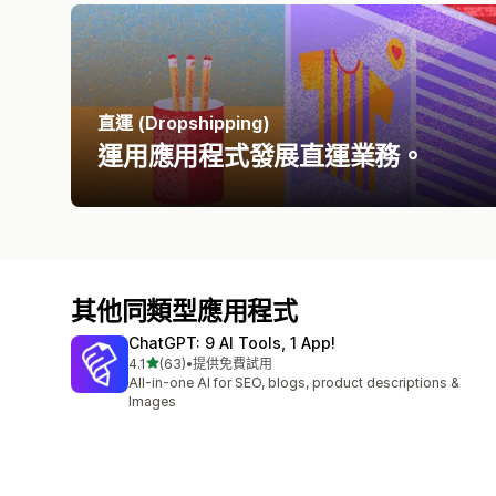
直運 (Dropshipping)
運用應用程式發展直運業務。
其他同類型應用程式
ChatGPT: 9 AI Tools, 1 App!
滿分 5 顆星
4.1
(63)
•
提供免費試用
共有 63 則評價
All-in-one AI for SEO, blogs, product descriptions &
Images