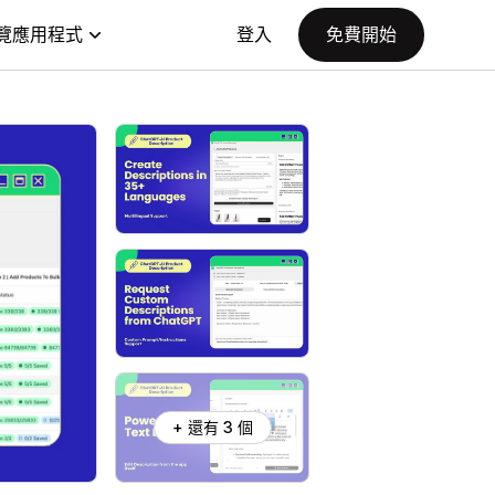
覽應用程式
登入
免費開始
+ 還有 3 個