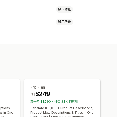
顯示功能
顯示功能
文字
標籤
商品系列說明
結構化資料
JSON-LD
結構化資料
大量編輯
和風格
多國語言
翻譯
大量編輯
圖片最佳化
速度最佳化
內容最佳化
Pro Plan
$249
/月
或每年 $1,990，可省 33% 的費用
ptions,
Generate 100,000+ Product Descriptions,
es in One
Product Meta Descriptions & Titles in One
ons
Click | Only $1 per 100 Descriptions