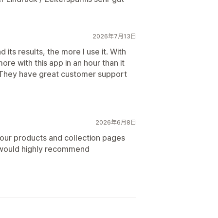
2026年7月13日
 its results, the more I use it. With
re with this app in an hour than it
. They have great customer support
2026年6月8日
g our products and collection pages
e would highly recommend