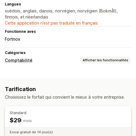
Langues
suédois, anglais, danois, norvégien, norvégien (Bokmål),
finnois, et néerlandais
Cette application n’est pas traduite en français
Fonctionne avec
Fortnox
Catégories
Comptabilité
Afficher les fonctionnalités
Rapports financiers
Ventes et remboursements
Tarification
Opérations financières
Choisissez le forfait qui convient le mieux à votre entreprise.
Comptes débiteurs
Synchronisation automatique des données
Standard
$29
Résumé des ventes quotidiennes
/ mois
Essai gratuit de 14 jour(s)