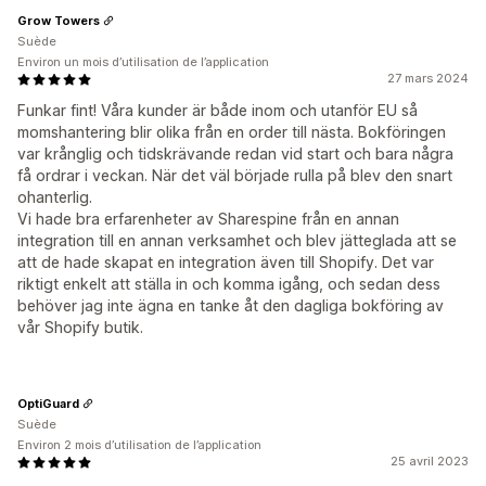
Grow Towers
Suède
Environ un mois d’utilisation de l’application
27 mars 2024
Funkar fint! Våra kunder är både inom och utanför EU så
momshantering blir olika från en order till nästa. Bokföringen
var krånglig och tidskrävande redan vid start och bara några
få ordrar i veckan. När det väl började rulla på blev den snart
ohanterlig.
Vi hade bra erfarenheter av Sharespine från en annan
integration till en annan verksamhet och blev jätteglada att se
att de hade skapat en integration även till Shopify. Det var
riktigt enkelt att ställa in och komma igång, och sedan dess
behöver jag inte ägna en tanke åt den dagliga bokföring av
vår Shopify butik.
OptiGuard
Suède
Environ 2 mois d’utilisation de l’application
25 avril 2023