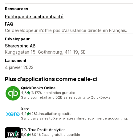
Ressources
Politique de confidentialité
FAQ
Ce développeur n’offre pas d’assistance directe en Français.
Développeur
Sharespine AB
Kungsgatan 15, Gothenburg, 411 19, SE
Lancement
4 janvier 2023
Plus d’applications comme celle-ci
QuickBooks Online
étoile(s) sur 5
4,8
(3 177)
•
Installation gratuite
3177 avis au total
Sync your retail and B2B sales activity to QuickBooks
Xero
étoile(s) sur 5
4,2
(28)
•
Installation gratuite
28 avis au total
Sync daily sales to Xero for streamlined ecommerce accounting.
TP: True Profit Analytics
étoile(s) sur 5
5,0
(804)
•
Essai gratuit disponible
804 avis au total