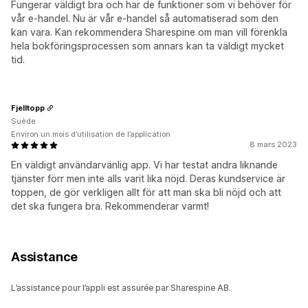
Fungerar väldigt bra och har de funktioner som vi behöver för
vår e-handel. Nu är vår e-handel så automatiserad som den
kan vara. Kan rekommendera Sharespine om man vill förenkla
hela bokföringsprocessen som annars kan ta väldigt mycket
tid.
Fjelltopp
Suède
Environ un mois d’utilisation de l’application
8 mars 2023
En väldigt användarvänlig app. Vi har testat andra liknande
tjänster förr men inte alls varit lika nöjd. Deras kundservice är
toppen, de gör verkligen allt för att man ska bli nöjd och att
det ska fungera bra. Rekommenderar varmt!
Assistance
L’assistance pour l’appli est assurée par Sharespine AB.