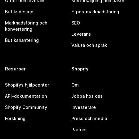
Order och leverans
Merförsäljning och paket
Butiksdesign
E-postmarknadsföring
Marknadsföring och
SEO
konvertering
Leverans
Butikshantering
Valuta och språk
Resurser
Shopify
Shopifys hjälpcenter
Om
API-dokumentation
Jobba hos oss
Shopify Community
Investerare
Forskning
Press och media
Partner