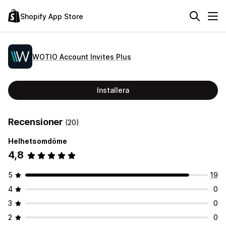
Shopify App Store
WOTIO Account Invites Plus
Installera
Recensioner
(20)
Helhetsomdöme
4,8
5
19
4
0
3
0
2
0