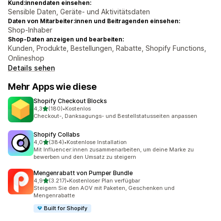
Kund:innendaten einsehen:
Sensible Daten, Geräte- und Aktivitätsdaten
Daten von Mitarbeiter:innen und Beitragenden einsehen:
Shop-Inhaber
Shop-Daten anzeigen und bearbeiten:
Kunden, Produkte, Bestellungen, Rabatte, Shopify Functions,
Onlineshop
Details sehen
Mehr Apps wie diese
Shopify Checkout Blocks
von 5 Sternen
4,3
(180)
•
Kostenlos
180 Rezensionen insgesamt
Checkout-, Danksagungs- und Bestellstatusseiten anpassen
Shopify Collabs
von 5 Sternen
4,0
(384)
•
Kostenlose Installation
384 Rezensionen insgesamt
Mit Influencer:innen zusammenarbeiten, um deine Marke zu
bewerben und den Umsatz zu steigern
Mengenrabatt von Pumper Bundle
von 5 Sternen
4,9
(3.217)
•
Kostenloser Plan verfügbar
3217 Rezensionen insgesamt
Steigern Sie den AOV mit Paketen, Geschenken und
Mengenrabatte
Built for Shopify