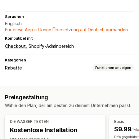
Sprachen
Englisch
Für diese App ist keine Übersetzung auf Deutsch vorhanden.
Kompatibel mit
Checkout
Shopify-Adminbereich
Kategorien
Rabatte
Funktionen anzeigen
Rabatt-Typen
Rabattcodes
BOGO
Pauschalrabatte
Massenrabatte
Preisgestaltung
Warenkorbrabatte
Checkout-Rabatte
Geschenke
Wähle den Plan, der am besten zu deinem Unternehmen passt.
Abonnements
Upselling-Rabatte
Banner
Individuelle Rabatte
DIE WASSER TESTEN
Basic
Rabatte verwalten
$9.99
Kostenlose Installation
/ M
Trigger und Regeln
Rabattstapelung
Geolokalisierung
Erfolgsgebühr 