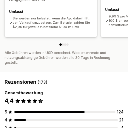
Erfolgsgebühr von 2,9%
Tagging
Berichterstattung
Umfasst
Umfasst
9,99 $ pro M
Sie werden nur belastet, wenn die App dabei hilft,
100 $ an zu
den Verkauf umzusetzen. Zum Beispiel zahlen Sie
Konvertierun
$2,90 für jeweils zusätzliche $100 im Ums
Alle Gebühren werden in USD berechnet. Wiederkehrende und
nutzungsabhängige Gebühren werden alle 30 Tage in Rechnung
gestellt.
Rezensionen
(173)
Gesamtbewertung
4,4
5
124
4
21
3
4