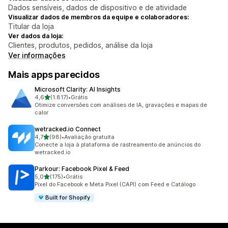
Dados sensíveis, dados de dispositivo e de atividade
Visualizar dados de membros da equipe e colaboradores:
Titular da loja
Ver dados da loja:
Clientes, produtos, pedidos, análise da loja
Ver informações
Mais apps parecidos
Microsoft Clarity: AI Insights
de 5 estrelas
4,6
(1.817)
•
Grátis
1817 avaliações ao todo
Otimize conversões com análises de IA, gravações e mapas de
calor
wetracked.io Connect
de 5 estrelas
4,7
(98)
•
Avaliação gratuita
98 avaliações ao todo
Conecte a loja à plataforma de rastreamento de anúncios do
wetracked.io
Parkour: Facebook Pixel & Feed
de 5 estrelas
5,0
(175)
•
Grátis
175 avaliações ao todo
Pixel do Facebook e Meta Pixel (CAPI) com Feed e Catálogo
Built for Shopify