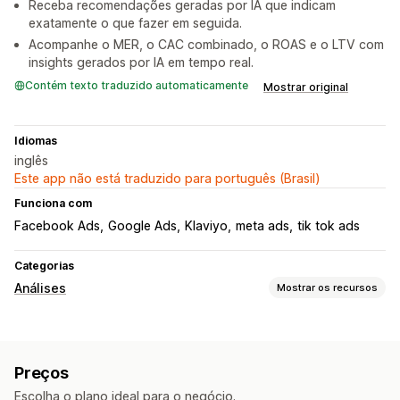
Receba recomendações geradas por IA que indicam
exatamente o que fazer em seguida.
Acompanhe o MER, o CAC combinado, o ROAS e o LTV com
insights gerados por IA em tempo real.
Contém texto traduzido automaticamente
Mostrar original
Idiomas
inglês
Este app não está traduzido para português (Brasil)
Funciona com
Facebook Ads
Google Ads
Klaviyo
meta ads
tik tok ads
Categorias
Análises
Mostrar os recursos
Comportamento do cliente
Segmentação
Preços
Valor do tempo de vida (LTV, na sigla em inglês)
Escolha o plano ideal para o negócio.
Análise de coorte