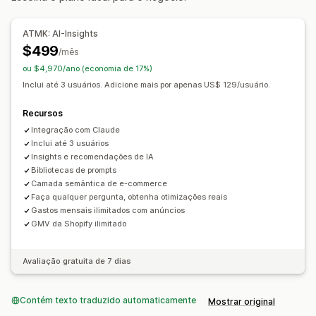
Marketing e vendas
ATMK: AI-Insights
Insights de IA
Atribuição de marketing
$499
/mês
Análise de checkout
ROAS
Insights de lucro
ou $4,970/ano (economia de 17%)
Acompanhamento de compra
Análise de funil
Inclui até 3 usuários. Adicione mais por apenas US$ 129/usuário.
Carrinho abandonado
Recursos
Elementos visuais e relatórios
Integração com Claude
Painel de controle de análises
Inclui até 3 usuários
Insights e recomendações de IA
Painéis de controle personalizados
Valores de referência
Bibliotecas de prompts
Relatórios personalizados
Análise histórica
Previsão
Camada semântica de e-commerce
Faça qualquer pergunta, obtenha otimizações reais
Notificações
Gastos mensais ilimitados com anúncios
GMV da Shopify ilimitado
Avaliação gratuita de 7 dias
Contém texto traduzido automaticamente
Mostrar original