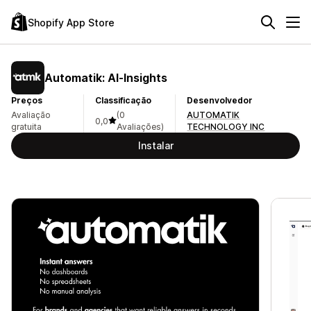
Shopify App Store
Automatik: AI‑Insights
Preços
Classificação
Desenvolvedor
Avaliação
(0
AUTOMATIK
0,0
gratuita
Avaliações)
TECHNOLOGY INC
Instalar