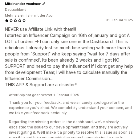
Miteinander wachsen
Deutschland
Mehr als ein jahr mit der App
31. Januar 2025
NEVER use Affiliate Link with them!!!
I started an Influencer Campaign on 16th of january and got A
LOT of orders -> I can only see one in the Dashboard. This is
ridiculous. I already lost so much time writing with more than 5
people from "Support" who keep saying "wait for 7 days after
sale is confirmed". Its been already 2 weeks and I got NO
SUPPORT and need to pay the influencer! If I dont get any help
from development Team; I will have to calculate manually the
Influencer Commission...
THIS APP & Support are a disaster!!
AfterShip hat geantwortet 1. Februar 2025
Thank you for your feedback, and we sincerely apologize for the
experience you've had. We completely understand your concern, and
we take your feedback seriously.
Regarding the missing orders in the dashboard, we’ve already
escalated the issue to our development team, and they are actively
investigating it. We’ll make it a priority to resolve this issue as soon as
possible and help you provide the correct commission to pay to