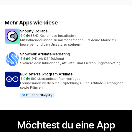
Mehr Apps wie diese
Shopify Collabs
von 5 Sternen
4,0
(384)
•
Kostenlose Installation
384 Rezensionen insgesamt
Mit Influencer:innen zusammenarbeiten, um deine Marke zu
bewerben und den Umsatz zu steigern
Snowball: Affiliate Marketing
von 5 Sternen
4,5
(194)
•
Ab $249/Monat
194 Rezensionen insgesamt
Skaliere dein Influencer-, Affiliate- und Empfehlungsmarketing
BLP Referral Program Affiliate
von 5 Sternen
4,9
(199)
•
Kostenloser Plan verfügbar
199 Rezensionen insgesamt
Freund:innen werben mit Empfehlungs- und Affiliate-Kampagnen
sowie Prämien
Built for Shopify
Möchtest du eine App