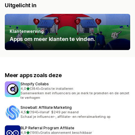
Uitgelicht in
Klantenwerving
Apps om meer klanten te vinden.
Meer apps zoals deze
Shopify Collabs
van 5 sterren
4,0
(384)
•
Gratis te installeren
384 recensies in totaal
Samenwerken met influencers om je merk te promoten en de omzet
te verhogen
Snowball: Affiliate Marketing
van 5 sterren
4,5
(194)
•
Vanaf $249 per maand
194 recensies in totaal
Schaal je influencer-, affiliate- en referralmarketing op
BLP Referral Program Affiliate
van 5 sterren
4,9
(199)
•
Gratis abonnement beschikbaar
199 recensies in totaal