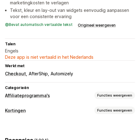
marketingkosten te verlagen
Tekst, kleur en lay-out van widgets eenvoudig aanpassen
voor een consistente ervaring
Bevat automatisch vertaalde tekst
Origineel weergeven
Talen
Engels
Deze app is niet vertaald in het Nederlands
Werkt met
Checkout
AfterShip
Automizely
Categorieën
Affiliateprogramma's
Functies weergeven
Opties voor commissie
Kortingen
Functies weergeven
Geautomatiseerde regels
Ontwikkelingsperioden
Soorten kortingen
Aangepaste commissie
Marketing op meerdere niveaus
Kortingscodes
Coupons
Beloningen
Pop-ups
Productcommissie