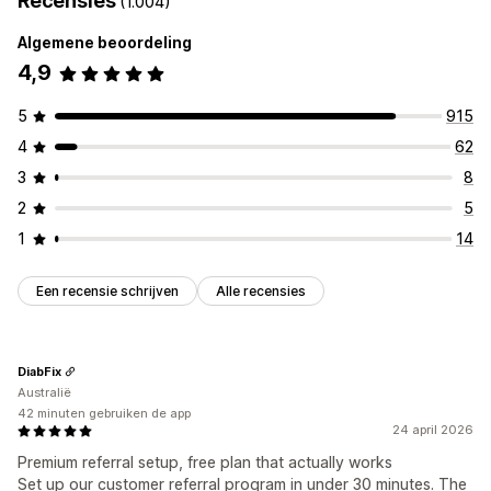
Recensies
(1.004)
Kortingen beheren
Referralbeheer
Algemene beoordeling
Bewerkingstool
Templates
Bulkbewerking
Affiliatelinks
Analytics
Kortingen
4,9
Aangepaste code
Aangepaste lettertypen
Campagnes
Affiliate-ervaring
Korting stapelen
5
915
Aangepaste dashboards
Portal in eigen huisstijl
4
62
Aangepaste links en kortingen
Aangepast domein
Aangepaste formulieren
Aangepaste branding
3
8
2
5
Betalingen
1
14
Kaartuitbetalingen
Cadeaubonuitbetalingen
Een recensie schrijven
Alle recensies
DiabFix
Australië
42 minuten gebruiken de app
24 april 2026
Premium referral setup, free plan that actually works
Set up our customer referral program in under 30 minutes. The