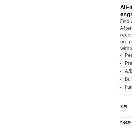
All-
enga
Find 
After
recom
are p
witho
Pe
Pre
A/
Bui
Fun
언어
다음과 