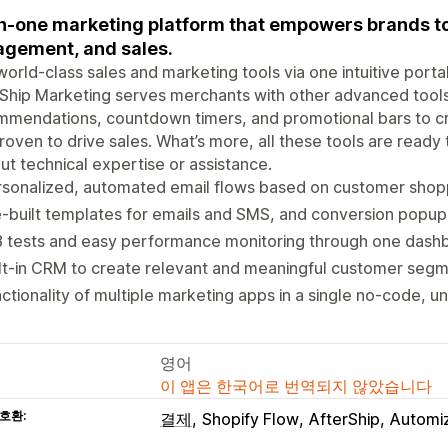
in-one marketing platform that empowers brands to
gement, and sales.
world-class sales and marketing tools via one intuitive port
Ship Marketing serves merchants with other advanced tool
mendations, countdown timers, and promotional bars to cr
roven to drive sales. What’s more, all these tools are ready
ut technical expertise or assistance.
rsonalized, automated email flows based on customer shop
-built templates for emails and SMS, and conversion popups
B tests and easy performance monitoring through one dash
lt-in CRM to create relevant and meaningful customer seg
ctionality of multiple marketing apps in a single no-code, un
영어
이 앱은 한국어로 번역되지 않았습니다
호환:
결제
Shopify Flow
AfterShip
Automi