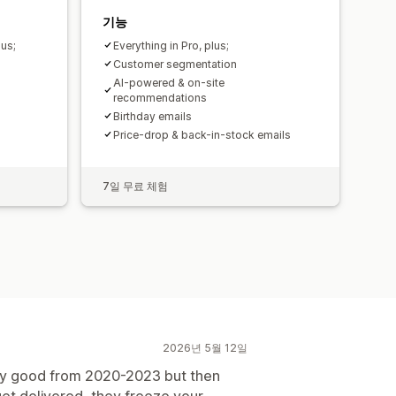
기능
lus;
Everything in Pro, plus;
Customer segmentation
AI-powered & on-site
recommendations
Birthday emails
Price-drop & back-in-stock emails
7일 무료 체험
2026년 5월 12일
etty good from 2020-2023 but then
 get delivered, they freeze your