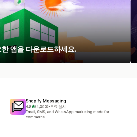
요한 앱을 다운로드하세요.
Shopify Messaging
별 5개 중
4.8
(4,090)
•
무료 설치
총 리뷰 4090개
Email, SMS, and WhatsApp marketing made for
commerce