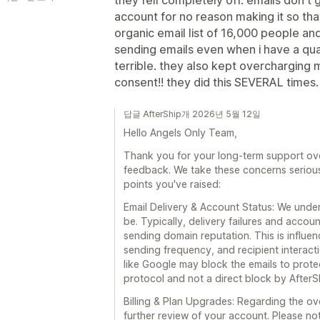
account for no reason making it so that
organic email list of 16,000 people an
sending emails even when i have a quali
terrible. they also kept overcharging
consent!! they did this SEVERAL times.
답글 AfterShip개 2026년 5월 12일
Hello Angels Only Team,
Thank you for your long-term support over
feedback. We take these concerns seriousl
points you've raised:
Email Delivery & Account Status: We under
be. Typically, delivery failures and acco
sending domain reputation. This is influe
sending frequency, and recipient interact
like Google may block the emails to protec
protocol and not a direct block by AfterS
Billing & Plan Upgrades: Regarding the o
further review of your account. Please no