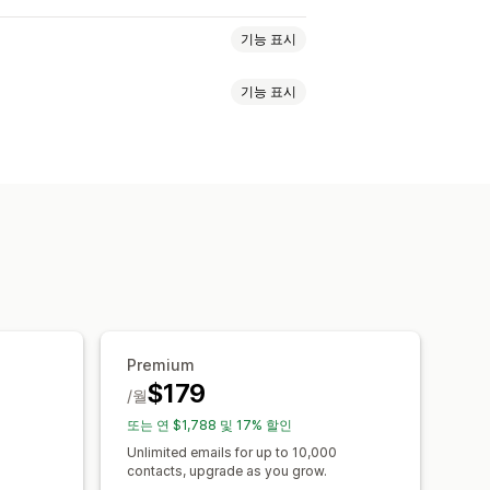
기능 표시
기능 표시
뉴스레터
방문 페이지
할인
 이메일
결제 이메일
이탈 의도
된 메시지
하 이메일
드립 캠페인
구독
갱신
환영 메시지
팅
세분화
추적
A/B 테스트
Premium
$179
/월
또는 연 $1,788 및 17% 할인
Unlimited emails for up to 10,000
contacts, upgrade as you grow.