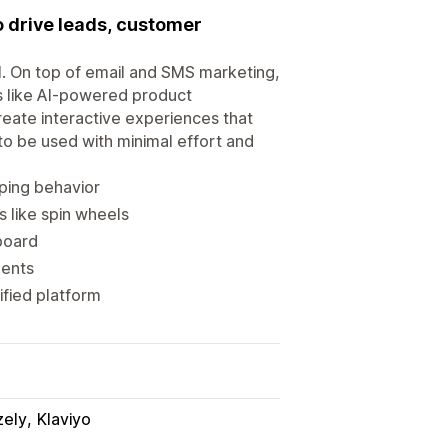
 drive leads, customer
al. On top of email and SMS marketing,
s like AI-powered product
eate interactive experiences that
 to be used with minimal effort and
ping behavior
 like spin wheels
board
ments
ified platform
zely
Klaviyo