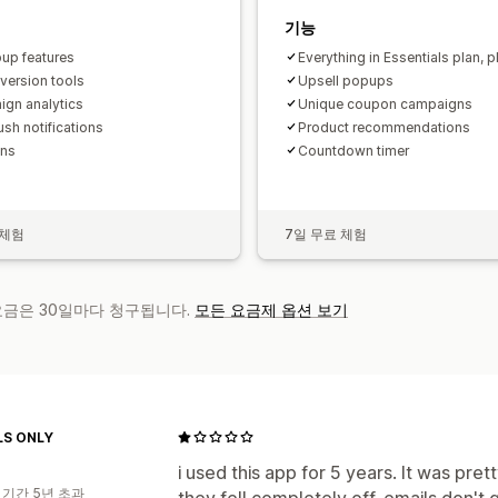
기능
pup features
Everything in Essentials plan, p
nversion tools
Upsell popups
gn analytics
Unique coupon campaigns
sh notifications
Product recommendations
ns
Countdown timer
 체험
7일 무료 체험
 요금은 30일마다 청구됩니다.
모든 요금제 옵션 보기
S ONLY
i used this app for 5 years. It was pr
 기간 5년 초과
they fell completely off. emails don't