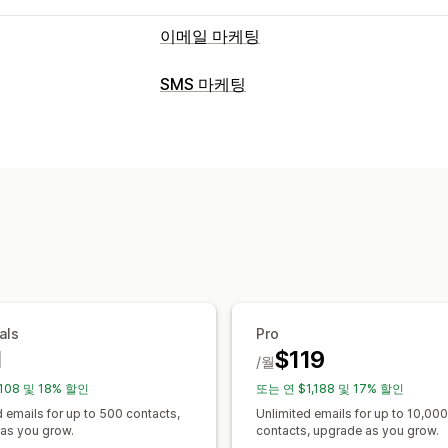
이메일 마케팅
캠페인 유형
SMS 마케팅
이메일 캠페인
SMS 캠페인
푸시 알림
캠페인 관리
상향 판매 이메일
교차 판매 이메일
카트
대량 메시지 전달
개인화된 메시지
예약
환영 이메일
후속 조치 이메일
가격 인
사용자 지정 캠페인
워크플로 자동화
할인 코드
주문 확인
주문 추적
구독 
캠페인 관리
템플릿
대량 편집
트리거 및 규칙
타게
als
Pro
1
$119
/월
108 및 18% 할인
또는 연 $1,188 및 17% 할인
d emails for up to 500 contacts,
Unlimited emails for up to 10,000
as you grow.
contacts, upgrade as you grow.