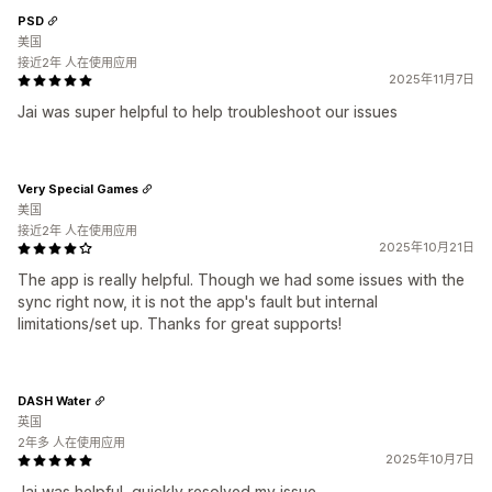
PSD
美国
接近2年 人在使用应用
2025年11月7日
Jai was super helpful to help troubleshoot our issues
Very Special Games
美国
接近2年 人在使用应用
2025年10月21日
The app is really helpful. Though we had some issues with the
sync right now, it is not the app's fault but internal
limitations/set up. Thanks for great supports!
DASH Water
英国
2年多 人在使用应用
2025年10月7日
Jai was helpful, quickly resolved my issue