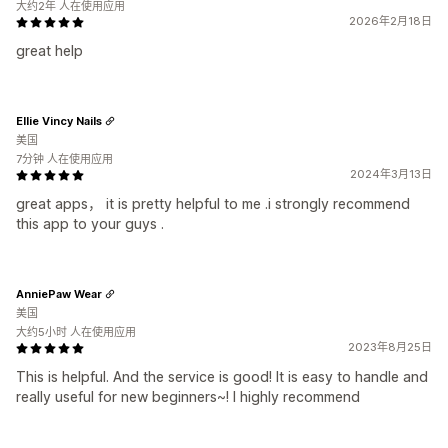
大约2年 人在使用应用
2026年2月18日
great help
Ellie Vincy Nails
美国
7分钟 人在使用应用
2024年3月13日
great apps， it is pretty helpful to me .i strongly recommend
this app to your guys .
AnniePaw Wear
美国
大约5小时 人在使用应用
2023年8月25日
This is helpful. And the service is good! It is easy to handle and
really useful for new beginners~! I highly recommend