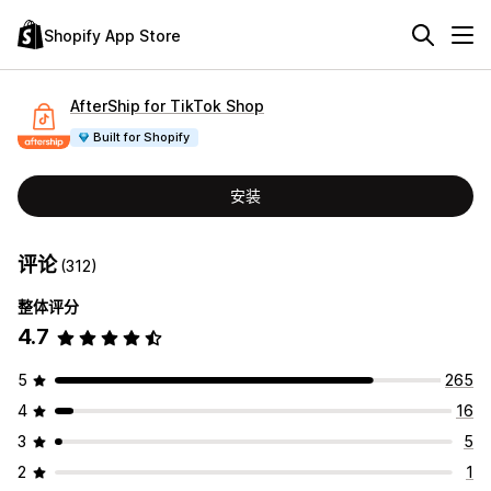
Shopify App Store
AfterShip for TikTok Shop
Built for Shopify
安装
评论
(312)
整体评分
4.7
5
265
4
16
3
5
2
1