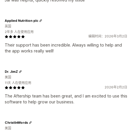
Applied Nutrition plc
英国
2年多 人在使用应用
编辑时间：2026年3月2日
Their support has been incredible. Always willing to help and
the app works really well!
Dr. JimZ
美国
11天 人在使用应用
2026年2月2日
The Aftership team has been great, and I am excited to use this
software to help grow our business.
ChristInWords
美国