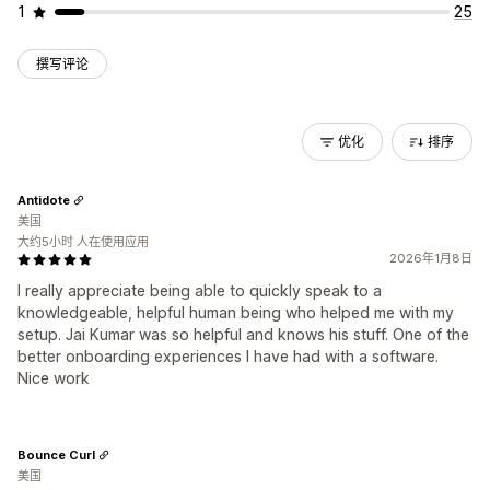
1
25
撰写评论
优化
排序
Antidote
美国
大约5小时 人在使用应用
2026年1月8日
I really appreciate being able to quickly speak to a
knowledgeable, helpful human being who helped me with my
setup. Jai Kumar was so helpful and knows his stuff. One of the
better onboarding experiences I have had with a software.
Nice work
Bounce Curl
美国