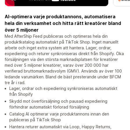
AI-optimera varje produktannons, automatisera
hela din verksamhet och hitta rätt kreatörer bland
över 5 miljoner
Med AfterShip Feed publiceras och optimeras hela din
produktkatalog automatiskt på TikTok Shop. Inget manuellt
arbete och inget extra system att hantera. Lager, ordrar,
expediering och returer synkroniseras direkt från Shopify. Öka
försäljningen via den största marknadsplatsen för kreatörer
med över 5 miljoner kreatörer, varav över 200 000 har
verifierad bruttomarknadsvolym (GMV). Används av över 100
ledande varumärken. Bland de bäst presterande under BFCM
tre år i rad.
Lager, ordrar och expediering synkroniseras automatiskt
från Shopify
Skydd mot överförsäljning och pausad expediering
förhindrar automatiskt förlorad försäljning
Catalog AI optimerar varje produktannons innan den
publiceras på TikTok Shop
Hantera returer automatiskt via Loop, Happy Returns,