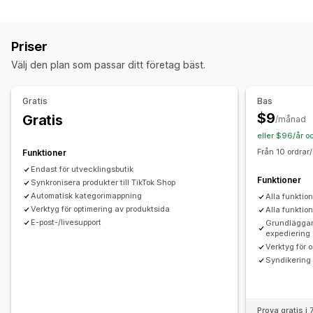
Hantering av listning
Anpassade regler
Lokalt lager
Lokaliserade flöden
Automatisering av flöde
Produktflöde
Flera valutor
Flera språk
Variantsynkronisering
Priser
Orderhantering
Flödeshantering
Välj den plan som passar ditt företag bäst.
Distribution till flera platser
Godkännande av order
Produktsynkronisering
Massredigering
Ordersynkronisering
Butiksuppdateringar
Uppdateringar i realtid
Gratis
Bas
Målspecifika flöden
Lagersupport
Flödesoptimering
$9
Gratis
/månad
eller $96/år o
Från 10 ordrar
Funktioner
Endast för utvecklingsbutik
Funktioner
Synkronisera produkter till TikTok Shop
Automatisk kategorimappning
Alla funktio
Verktyg för optimering av produktsida
Alla funktio
E-post-/livesupport
Grundläggan
expediering
Verktyg för 
Syndikering
Prova gratis i