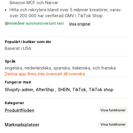
Amazon MCF och Narvar
Hitta och rekrytera bland över 5 miljoner kreatörer, varav
över 200 000 har verifierad GMV i TikTok Shop
Innehåller automatöversatt text
Visa original
Populärt i butiker som din
Baserat i USA
Språk
engelska, nederländska, spanska, italienska, och franska
Denna app finns inte översatt till svenska
Fungerar med
Shopify-admin
AfterShip
SHEIN
TikTok
TikTok shop
Kategorier
Produktflöden
Visa funktioner
Anpassning av flöde
Marknadsplatser
Visa funktioner
Attributfiltrering
Attributmappning
Metafält
AI-mappning