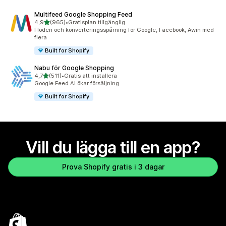
Multifeed Google Shopping Feed
av 5 stjärnor
4,9
(965)
•
Gratisplan tillgänglig
965 recensioner totalt
Flöden och konverteringsspårning för Google, Facebook, Awin med
flera
Built for Shopify
Nabu för Google Shopping
av 5 stjärnor
4,7
(511)
•
Gratis att installera
511 recensioner totalt
Google Feed AI ökar försäljning
Built for Shopify
Vill du lägga till en app?
Prova Shopify gratis i 3 dagar