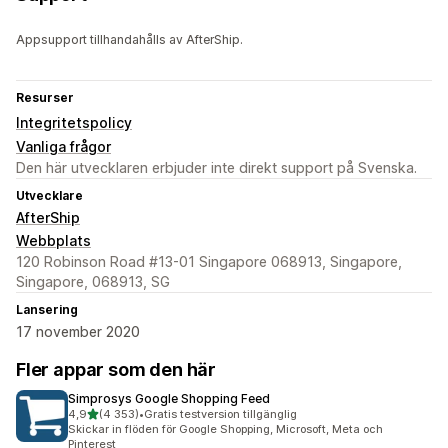
Appsupport tillhandahålls av AfterShip.
Resurser
Integritetspolicy
Vanliga frågor
Den här utvecklaren erbjuder inte direkt support på Svenska.
Utvecklare
AfterShip
Webbplats
120 Robinson Road #13-01 Singapore 068913, Singapore,
Singapore, 068913, SG
Lansering
17 november 2020
Fler appar som den här
Simprosys Google Shopping Feed
av 5 stjärnor
4,9
(4 353)
•
Gratis testversion tillgänglig
4353 recensioner totalt
Skickar in flöden för Google Shopping, Microsoft, Meta och
Pinterest