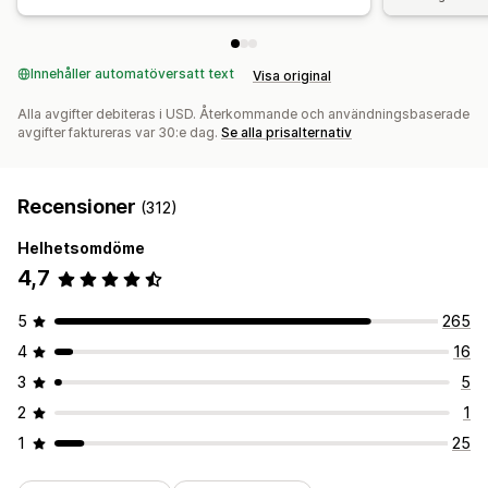
Innehåller automatöversatt text
Visa original
Alla avgifter debiteras i USD. Återkommande och användningsbaserade
avgifter faktureras var 30:e dag.
Se alla prisalternativ
Recensioner
(312)
Helhetsomdöme
4,7
5
265
4
16
3
5
2
1
1
25