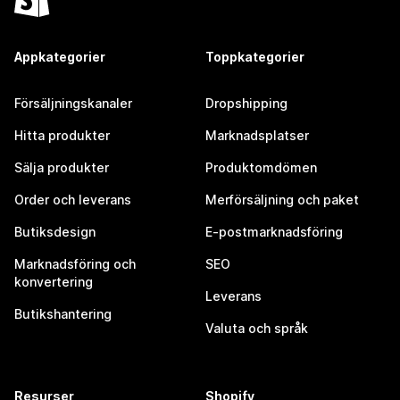
Appkategorier
Toppkategorier
Försäljningskanaler
Dropshipping
Hitta produkter
Marknadsplatser
Sälja produkter
Produktomdömen
Order och leverans
Merförsäljning och paket
Butiksdesign
E-postmarknadsföring
Marknadsföring och
SEO
konvertering
Leverans
Butikshantering
Valuta och språk
Resurser
Shopify