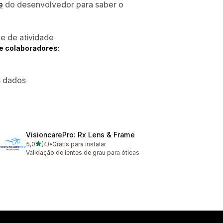
e
do desenvolvedor para saber o
 e de atividade
e colaboradores:
s dados
VisioncarePro: Rx Lens & Frame
de 5 estrelas
5,0
(4)
•
Grátis para instalar
4 avaliações ao todo
Validação de lentes de grau para óticas