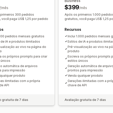
Business
9
$399
/mês
/mês
primeiros 300 pedidos
Após os primeiros 1.000 pedido
s, você paga US$ 1,25 por pedido
gratuitos, você paga US$ 1,25 p
os
Recursos
 300 pedidos mensais gratuitos
Inclui 1.000 pedidos mensais g
 de IA e produtos ilimitados
Estilos de IA e produtos ilimit
sualização ao vivo na página do
Pré-visualização ao vivo na p
to
produto
a os próprios prompts para criar
Escreva os próprios prompts pa
s únicos
estilos únicos
o automática de arquivos
Geração automática de arquiv
s para impressão
prontos para impressão
qualquer produto
Venda qualquer produto
es ilimitadas com a própria
Gerações ilimitadas com a pró
de API
chave de API
o gratuita de 7 dias
Avaliação gratuita de 7 dias