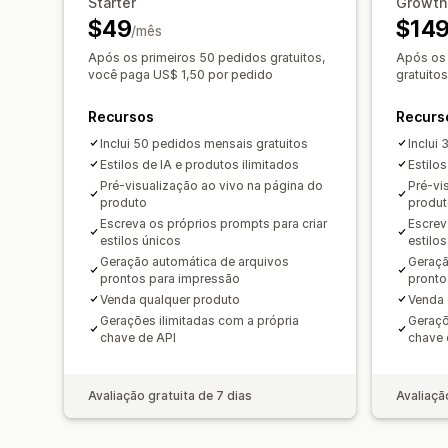
Starter
Growth
$49
$14
/mês
Após os primeiros 50 pedidos gratuitos,
Após os 
você paga US$ 1,50 por pedido
gratuito
Recursos
Recurs
Inclui 50 pedidos mensais gratuitos
Inclui
Estilos de IA e produtos ilimitados
Estilos
Pré-visualização ao vivo na página do
Pré-vi
produto
produ
Escreva os próprios prompts para criar
Escrev
estilos únicos
estilo
Geração automática de arquivos
Geraçã
prontos para impressão
pronto
Venda qualquer produto
Venda 
Gerações ilimitadas com a própria
Geraçõ
chave de API
chave 
Avaliação gratuita de 7 dias
Avaliaçã