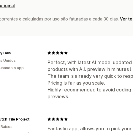
original
rrentes e calculadas por uso são faturadas a cada 30 dias.
Ver t
yTails
s Unidos
Perfect, with latest AI model updated
 usando o app
products with A.I. preview in minutes !
The team is already very quick to res
Pricing is fair as you scale.
Highly recommended to avoid coding b
previews.
tch Tile Project
 Baixos
Fantastic app, allows you to pick you