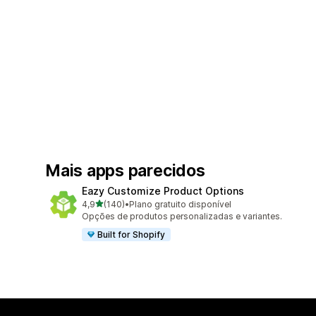
Mais apps parecidos
Eazy Customize Product Options
de 5 estrelas
4,9
(140)
•
Plano gratuito disponível
140 avaliações ao todo
Opções de produtos personalizadas e variantes.
Built for Shopify