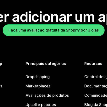
r adicionar um 
Faça uma avaliação gratuita da Shopify por 3 dias
p
Principais categorias
Recursos
Dropshipping
Central de a
os
Marketplaces
Documentaç
Avaliações de produtos
Comunidade
Upsell e pacotes
Blog da Sho