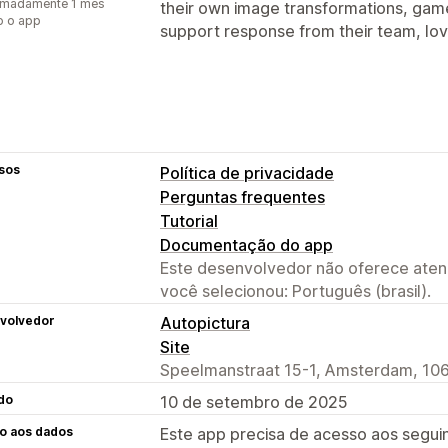
imadamente 1 mês
their own image transformations, game
o o app
support response from their team, love
sos
Política de privacidade
Perguntas frequentes
Tutorial
Documentação do app
Este desenvolvedor não oferece atend
você selecionou: Português (brasil).
volvedor
Autopictura
Site
Speelmanstraat 15-1, Amsterdam, 10
do
10 de setembro de 2025
o aos dados
Este app precisa de acesso aos segui