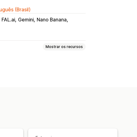
uguês (Brasil)
FAL.ai
Gemini
Nano Banana
Mostrar os recursos
imagens
Modelos
ção
Impressão