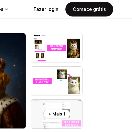
ps
Fazer login
Comece grátis
+ Mais 1