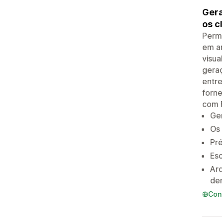
Gera
os c
Permi
em ar
visua
geraç
entr
forn
com 
Ger
Os 
Pré
Esc
Ar
de
Con