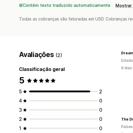
Contém texto traduzido automaticamente
Mostrar 
Todas as cobranças são faturadas em USD. Cobranças reco
Avaliações
Dream
(2)
Estado
9 dias
Classificação geral
5
5
2
4
0
3
0
2
0
The Du
Países
1
0