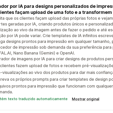
dor por IA para designs personalizados de impre
lientes façam upload de uma foto e a transformem
ta que os clientes façam upload das próprias fotos e vej
tes geradas por IA, criando produtos únicos e personaliza
lização ao vivo da imagem antes de fazer o pedido e até esc
ão por IA pode variar. Crie templates de IA infinitos escre
ega designs prontos para impressão em qualquer tamanho, 
ecedor de impressão sob demanda da sua preferência para 
FAL.AI, Nano Banana (Gemini) e OpenAI.
ador de imagens por IA para criar designs de produtos per
clientes fazem upload de fotos e recebem pré-visualizaçõe
-visualizações ao vivo dos produtos para dar mais confia
reva os próprios prompts para criar templates de design po
quivos prontos para impressão que funcionam com qualque
manda.
tém texto traduzido automaticamente
Mostrar original