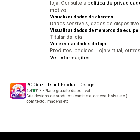
loja. Consulte a
política de privacidad
motivo.
Visualizar dados de clientes:
Dados sensíveis, dados de dispositivo
Visualizar dados de membros da equipe 
Titular da loja
Ver e editar dados da loja:
Produtos, pedidos, Loja virtual, outro
Ver informações
PODbazi: Tshirt Product Design
de 5 estrelas
4,4
(17)
•
Plano gratuito disponível
17 avaliações ao todo
Crie designs de produtos (camiseta, caneca, bolsa etc.)
com texto, imagens etc.