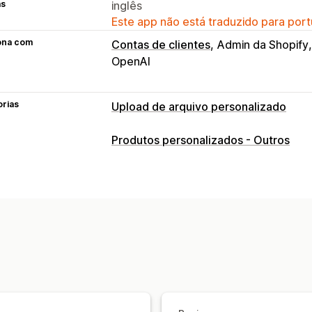
as
inglês
Este app não está traduzido para port
ona com
Contas de clientes
Admin da Shopify
OpenAI
orias
Upload de arquivo personalizado
Tipos de arquivo
Produtos personalizados - Outros
PNG
JPEG
Imagens
Gerenciamento de arquivos
Recorte de imagem
Otimização de 
Conversão de arquivo
Pré-visualiza