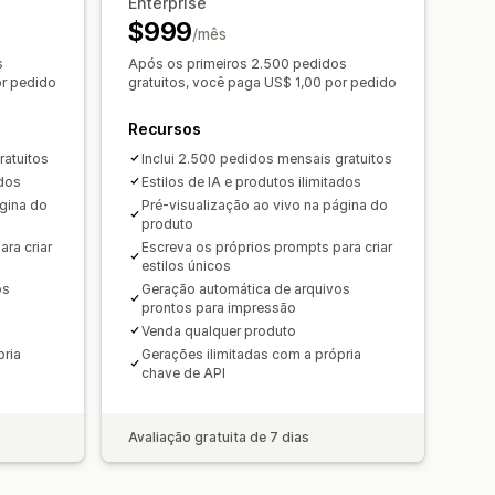
Enterprise
$999
/mês
s
Após os primeiros 2.500 pedidos
or pedido
gratuitos, você paga US$ 1,00 por pedido
Recursos
ratuitos
Inclui 2.500 pedidos mensais gratuitos
ados
Estilos de IA e produtos ilimitados
ágina do
Pré-visualização ao vivo na página do
produto
ra criar
Escreva os próprios prompts para criar
estilos únicos
os
Geração automática de arquivos
prontos para impressão
Venda qualquer produto
pria
Gerações ilimitadas com a própria
chave de API
Avaliação gratuita de 7 dias