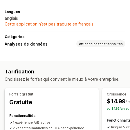
Langues
anglais
Cette application n’est pas traduite en français
Catégories
Analyses de données
Afficher les fonctionnalités
Comportement du client
Suivi de l’événement
Pages vues
Tarification
Marketing et ventes
Choisissez le forfait qui convient le mieux à votre entreprise.
Analyse de l’entonnoir
Supports visuels et rapports
Forfait gratuit
Croissance
$14.99
Gratuite
Tableau de bord des analyses de données
/ 
ou $129/an et
Fonctionnalités
Fonctionnalit
1 expérience A/B active
Jusqu’à 5 e
2 variantes manuelles de CTA par expérience