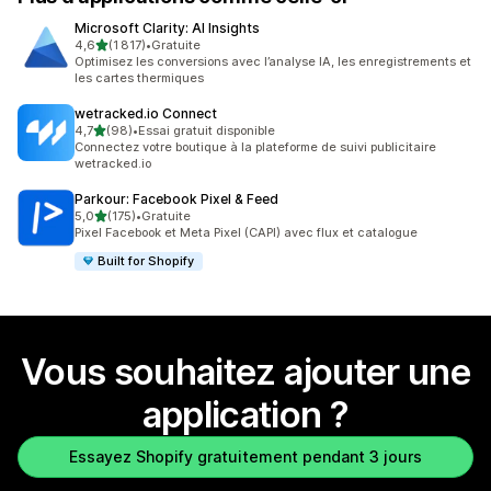
Microsoft Clarity: AI Insights
étoile(s) sur 5
4,6
(1 817)
•
Gratuite
1817 avis au total
Optimisez les conversions avec l’analyse IA, les enregistrements et
les cartes thermiques
wetracked.io Connect
étoile(s) sur 5
4,7
(98)
•
Essai gratuit disponible
98 avis au total
Connectez votre boutique à la plateforme de suivi publicitaire
wetracked.io
Parkour: Facebook Pixel & Feed
étoile(s) sur 5
5,0
(175)
•
Gratuite
175 avis au total
Pixel Facebook et Meta Pixel (CAPI) avec flux et catalogue
Built for Shopify
Vous souhaitez ajouter une
application ?
Essayez Shopify gratuitement pendant 3 jours