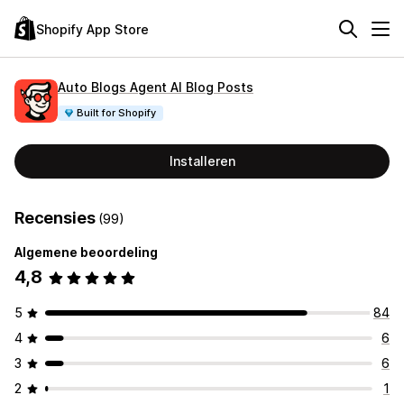
Shopify App Store
Auto Blogs Agent AI Blog Posts
Built for Shopify
Installeren
Recensies
(99)
Algemene beoordeling
4,8
5
84
4
6
3
6
2
1