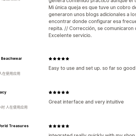
genera contenido práctico aunque el t
Mi única queja es que tuve un cobro d
generaron unos blogs adicionales a lo
encontrar donde configurar esa frecue
repita. // Corrección, se comunicaron
Excelente servicio.
 Beachwear
Easy to use and set up. so far so good
 人在使用应用
tacy
Great interface and very intuitive
小时 人在使用应用
World Treasures
integrated really quickly with my shop