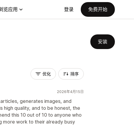
浏览应用
登录
免费开始
安装
优化
排序
2026年4月15日
at articles, generates images, and
is high quality, and to be honest, the
mmend this 10 out of 10 to anyone who
ng more work to their already busy