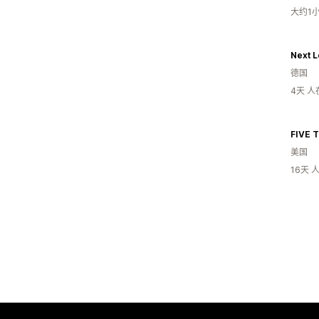
大约1
Next L
德国
4天 
FIVE 
美国
16天