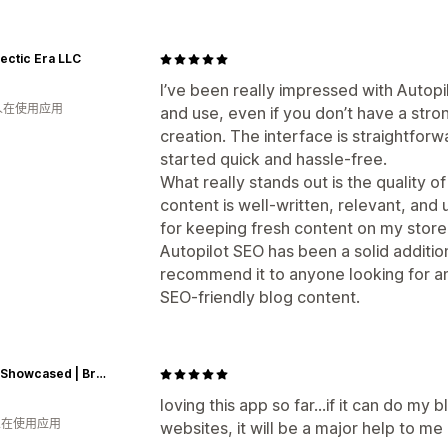
ectic Era LLC
I’ve been really impressed with Autopil
 人在使用应用
and use, even if you don’t have a str
creation. The interface is straightforw
started quick and hassle‑free.
What really stands out is the quality o
content is well‑written, relevant, and 
for keeping fresh content on my store w
Autopilot SEO has been a solid addition
recommend it to anyone looking for a
SEO‑friendly blog content.
Digital Showcased | Breakthrough AI Tools. Clarity Now. Amazing Results.
loving this app so far...if it can do m
 人在使用应用
websites, it will be a major help to me 