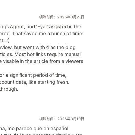
编辑时间：2026年3月21日
gs Agent, and 'Eyal' assisted in the
tored. That saved me a bunch of time!
'. :)
review, but went with 4 as the blog
rticles. Most hot links require manual
e visable in the article from a viewers
or a significant period of time,
account data, like starting fresh.
through.
编辑时间：2026年3月10日
ena, me parece que en español