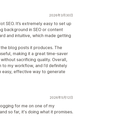
2026年3月30日
ot SEO. It’s extremely easy to set up
ong background in SEO or content
ard and intuitive, which made getting
f the blog posts it produces. The
useful, making it a great time‑saver
ithout sacrificing quality. Overall,
 to my workflow, and I’d definitely
n easy, effective way to generate
2026年5月12日
y blogging for me on one of my
and so far, it's doing what it promises.