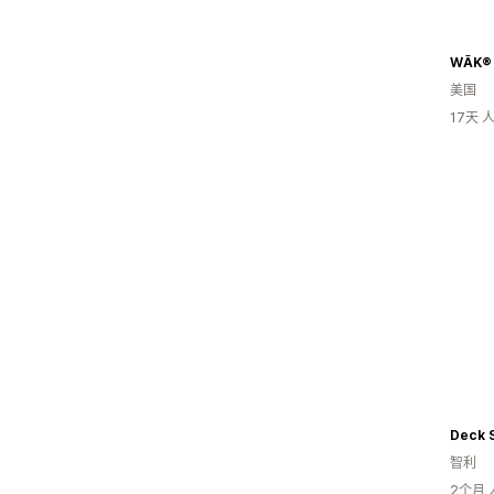
WĀK® 
美国
17天
Deck S
智利
2个月