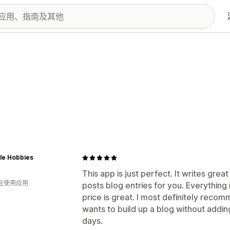
yle Hobbies
This app is just perfect. It writes gre
人在使用应用
posts blog entries for you. Everything 
price is great. I most definitely reco
wants to build up a blog without addi
days.