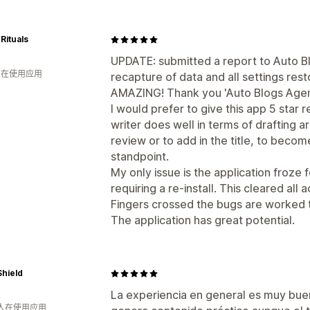
Rituals
UPDATE: submitted a report to Auto Blo
 人在使用应用
recapture of data and all settings res
AMAZING! Thank you 'Auto Blogs Agent
I would prefer to give this app 5 star 
writer does well in terms of drafting a
review or to add in the title, to becom
standpoint.
My only issue is the application froze f
requiring a re-install. This cleared all 
Fingers crossed the bugs are worked 
The application has great potential.
hield
La experiencia en general es muy bu
 人在使用应用