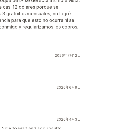
oque de IA se detecta a simple vista.
e casi 12 dólares porque se
s 3 gratuitos mensuales, no logré
ncia para que esto no ocurra ni se
 conmigo y regularizamos los cobros.
2026年7月12日
2026年6月9日
2026年4月3日
. Now to wait and see results