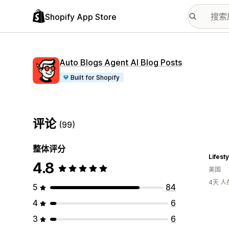
Shopify App Store
Auto Blogs Agent AI Blog Posts
Built for Shopify
评论
(99)
整体评分
Lifest
4.8
美国
4天 
5
84
4
6
3
6