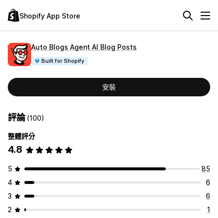
Shopify App Store
Auto Blogs Agent AI Blog Posts
Built for Shopify
安裝
評論
(100)
整體評分
4.8
5
85
4
6
3
6
2
1