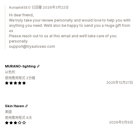
AutopilotSEO 已回覆 2026年3月22日
Hi dear friend,
We truly take your review personally and would love to help you with
anything you need. We’d also be happy to send you a Huge gift from
us
Please reach out to us at this email and we’ll take care of you
personally
support@tryautoseo.com
MURANO-lighting
以色列
使用應用程式 2分鐘
2025年12月27日
Skin Haven
美國
使用應用程式 8天
2026年5月9日