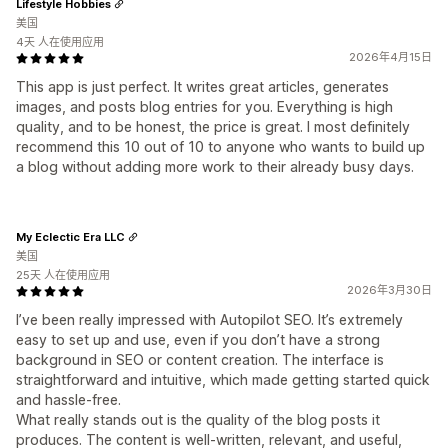
Lifestyle Hobbies
美国
4天 人在使用应用
2026年4月15日
This app is just perfect. It writes great articles, generates
images, and posts blog entries for you. Everything is high
quality, and to be honest, the price is great. I most definitely
recommend this 10 out of 10 to anyone who wants to build up
a blog without adding more work to their already busy days.
My Eclectic Era LLC
美国
25天 人在使用应用
2026年3月30日
I’ve been really impressed with Autopilot SEO. It’s extremely
easy to set up and use, even if you don’t have a strong
background in SEO or content creation. The interface is
straightforward and intuitive, which made getting started quick
and hassle‑free.
What really stands out is the quality of the blog posts it
produces. The content is well‑written, relevant, and useful,