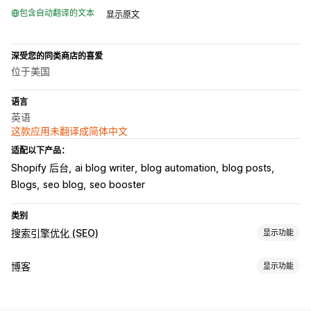
包含自动翻译的文本
显示原文
深受您的同类商店的喜爱
位于美国
语言
英语
这款应用未翻译成简体中文
适配以下产品：
Shopify 后台
ai blog writer
blog automation
blog posts
Blogs
seo blog
seo booster
类别
搜索引擎优化 (SEO)
显示功能
SEO 工具
博客
显示功能
AI 生成
URL 优化
元数据优化
自动化
内容创作
监控绩效