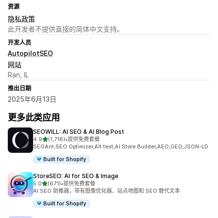
资源
隐私政策
此开发者不提供直接的简体中文支持。
开发人员
AutopilotSEO
网站
Ran, IL
推出日期
2025年6月13日
更多此类应用
SEOWILL: AI SEO & AI Blog Post
星（满分 5 星）
4.9
(1,718)
•
提供免费套餐
总共 1718 条评论
SEOAnt,SEO Optimizer,Alt text,AI Store Builder,AEO,GEO,JSON-LD
Built for Shopify
StoreSEO: AI for SEO & Image
星（满分 5 星）
5.0
(671)
•
提供免费套餐
总共 671 条评论
AI SEO 助推器，带有图像优化器、站点地图和 SEO 替代文本
Built for Shopify