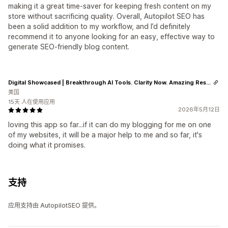
making it a great time‑saver for keeping fresh content on my
store without sacrificing quality. Overall, Autopilot SEO has
been a solid addition to my workflow, and I’d definitely
recommend it to anyone looking for an easy, effective way to
generate SEO‑friendly blog content.
Digital Showcased | Breakthrough AI Tools. Clarity Now. Amazing Results.
美国
15天 人在使用应用
2026年5月12日
loving this app so far...if it can do my blogging for me on one
of my websites, it will be a major help to me and so far, it's
doing what it promises.
支持
应用支持由 AutopilotSEO 提供。