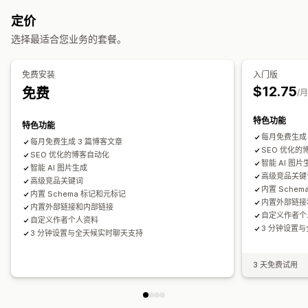
AI 生成
多语言
图片
自动安排日程
SEO 评分
内容分析
排名跟踪
网站流量
A/B 测试
定价
搜索引擎优化 (SEO)
选择最适合您业务的套餐。
替代标签
内部链接
免费安装
入门版
$12.75
免费
/
特色功能
特色功能
每月免费生成 
每月免费生成 3 篇博客文章
SEO 优化的
SEO 优化的博客自动化
智能 AI 图片
智能 AI 图片生成
高级竞品关键
高级竞品关键词
内置 Sche
内置 Schema 标记和元标记
内置外部链接
内置外部链接和内部链接
自定义作者个
自定义作者个人资料
3 分钟设置
3 分钟设置与全天候实时聊天支持
3 天免费试用