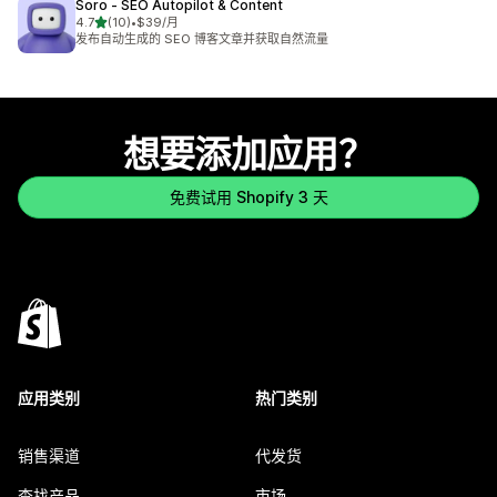
Soro ‑ SEO Autopilot & Content
星（满分 5 星）
4.7
(10)
•
$39/月
总共 10 条评论
发布自动生成的 SEO 博客文章并获取自然流量
想要添加应用？
免费试用 Shopify 3 天
应用类别
热门类别
销售渠道
代发货
查找产品
市场