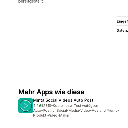
bereitgestellt.
Eingef
Datenz
Mehr Apps wie diese
Minta Social Videos Auto Post
von 5 Sternen
4,4
(285)
•
Kostenloser Test verfügbar
285 Rezensionen insgesamt
Auto-Post für Social-Media-Video-Ads und Promo-
Produkt-Video-Maker