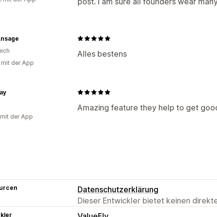
post. I am sure all founders wear many 
Ansage
eich
Alles bestens
g mit der App
ay
Amazing feature they help to get good
 mit der App
urcen
Datenschutzerklärung
Dieser Entwickler bietet keinen direk
kler
ValueFly