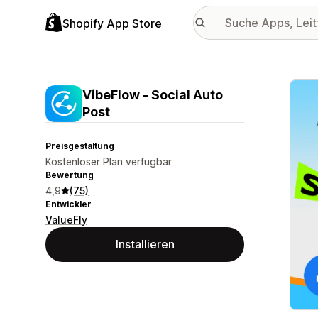
Shopify App Store
Vorge
VibeFlow ‑ Social Auto
Post
Preisgestaltung
Kostenloser Plan verfügbar
Bewertung
4,9
(75)
Entwickler
ValueFly
Installieren