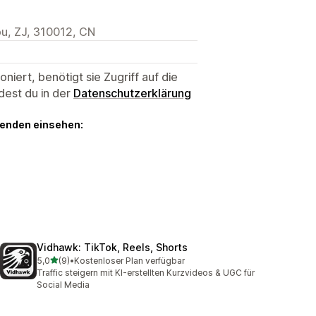
u, ZJ, 310012, CN
niert, benötigt sie Zugriff auf die
dest du in der
Datenschutzerklärung
genden einsehen:
Vidhawk: TikTok, Reels, Shorts
von 5 Sternen
5,0
(9)
•
Kostenloser Plan verfügbar
9 Rezensionen insgesamt
Traffic steigern mit KI-erstellten Kurzvideos & UGC für
Social Media