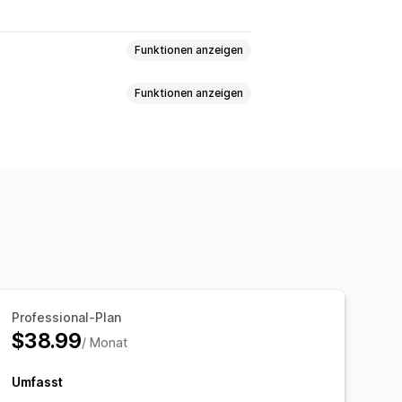
Funktionen anzeigen
Funktionen anzeigen
erte Zielgruppen
Plattform
cial Sharing
Mehrere Kanäle
pagnen
Vorlagen
ideoanzeigen
deoimport
Benutzerdefinierte URL
Professional-Plan
$38.99
/ Monat
Umfasst