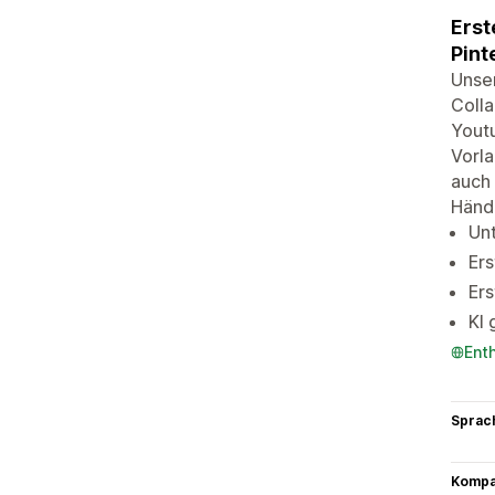
Erst
Pint
Unser
Colla
Youtu
Vorla
auch 
Händl
Unt
Ers
Ers
KI 
Ent
Sprac
Kompat