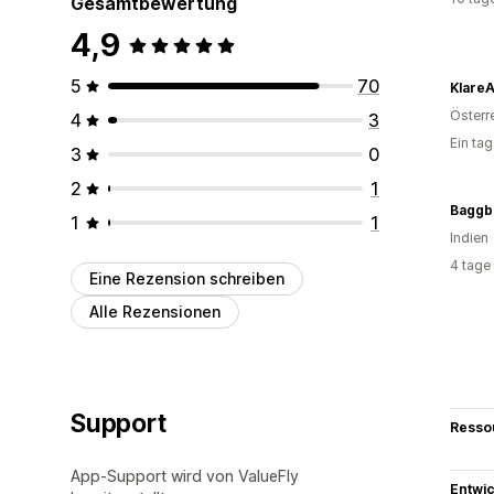
Gesamtbewertung
4,9
5
70
Klare
Österr
4
3
Ein ta
3
0
2
1
Baggb
1
1
Indien
4 tage
Eine Rezension schreiben
Alle Rezensionen
Support
Resso
App-Support wird von ValueFly
Entwic