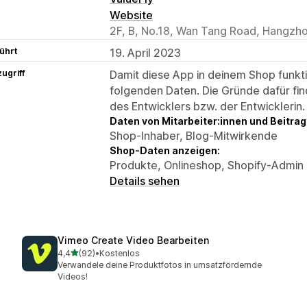
Website
2F, B, No.18, Wan Tang Road, Hangzho
ührt
19. April 2023
ugriff
Damit diese App in deinem Shop funktio
folgenden Daten. Die Gründe dafür fin
des Entwicklers bzw. der Entwicklerin.
Daten von Mitarbeiter:innen und Beitra
Shop-Inhaber, Blog-Mitwirkende
Shop-Daten anzeigen:
Produkte, Onlineshop, Shopify-Admin
Details sehen
Vimeo Create Video Bearbeiten
von 5 Sternen
4,4
(92)
•
Kostenlos
92 Rezensionen insgesamt
Verwandele deine Produktfotos in umsatzfördernde
Videos!