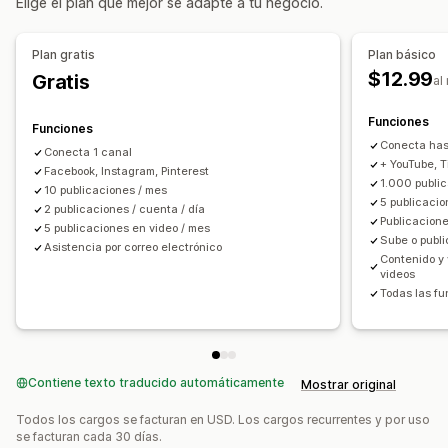
Elige el plan que mejor se adapte a tu negocio.
Personalización
Anuncios de video
Editar el video
Plantillas de videos
Importar el video
Plan gratis
Plan básico
Informes y estadísticas de rendimiento
URL personalizada
Carruseles
$12.99
Gratis
al
Paneles de control
Funciones
Funciones
Conecta has
Conecta 1 canal
+ YouTube, Ti
Facebook, Instagram, Pinterest
1.000 publi
10 publicaciones / mes
5 publicacio
2 publicaciones / cuenta / día
Publicacione
5 publicaciones en video / mes
Sube o publi
Asistencia por correo electrónico
Contenido y 
videos
Todas las fu
Contiene texto traducido automáticamente
Mostrar original
Todos los cargos se facturan en USD. Los cargos recurrentes y por uso
se facturan cada 30 días.