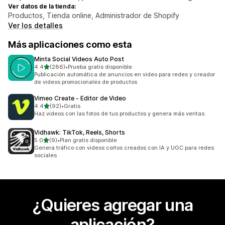
Ver datos de la tienda:
Productos, Tienda online, Administrador de Shopify
Ver los detalles
Más aplicaciones como esta
Minta Social Videos Auto Post
de 5 estrellas
4.4
(286)
•
Prueba gratis disponible
286 reseñas en total
Publicación automática de anuncios en video para redes y creador
de videos promocionales de productos
Vimeo Create ‑ Editor de Video
de 5 estrellas
4.4
(92)
•
Gratis
92 reseñas en total
Haz videos con las fotos de tus productos y genera más ventas.
Vidhawk: TikTok, Reels, Shorts
de 5 estrellas
5.0
(9)
•
Plan gratis disponible
9 reseñas en total
Genera tráfico con videos cortos creados con IA y UGC para redes
sociales
¿Quieres agregar una
aplicación?