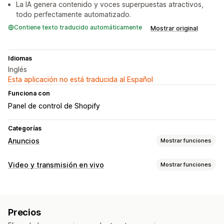
La IA genera contenido y voces superpuestas atractivos,
todo perfectamente automatizado.
Contiene texto traducido automáticamente
Mostrar original
Idiomas
Inglés
Esta aplicación no está traducida al Español
Funciona con
Panel de control de Shopify
Categorías
Anuncios
Mostrar funciones
Segmentación
Video y transmisión en vivo
Mostrar funciones
Públicos similares
Públicos personalizados
Plataforma
Gestión de videos
Gestión de campañas
Videos comprables
Ventas en vivo
Optimización de IA
Campañas automatizadas
Plantillas
Precios
Compartir en redes sociales
Multicanal
Imágenes y videos de IA
Redes sociales