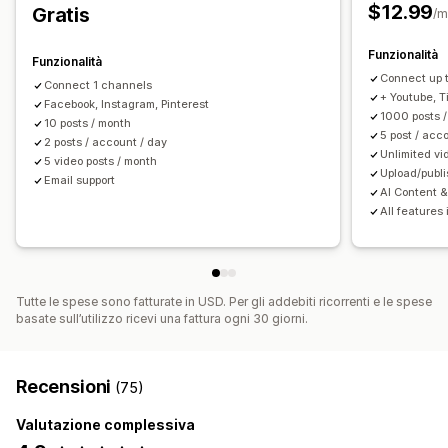
Importazione dei video
URL personalizzato
Caroselli
$12.99
Gratis
/m
Dashboard
Funzionalità
Funzionalità
Connect up 
Connect 1 channels
+ Youtube, Ti
Facebook, Instagram, Pinterest
1000 posts 
10 posts / month
5 post / acc
2 posts / account / day
Unlimited vi
5 video posts / month
Upload/publi
Email support
AI Content &
All features 
Tutte le spese sono fatturate in USD. Per gli addebiti ricorrenti e le spese
basate sull’utilizzo ricevi una fattura ogni 30 giorni.
Recensioni
(75)
Valutazione complessiva