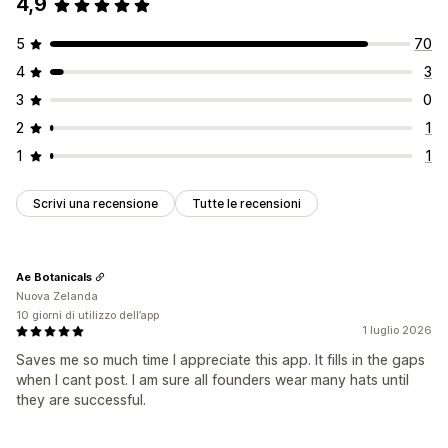
4,9
5
70
4
3
3
0
2
1
1
1
Scrivi una recensione
Tutte le recensioni
Ae Botanicals
Nuova Zelanda
10 giorni di utilizzo dell’app
1 luglio 2026
Saves me so much time I appreciate this app. It fills in the gaps
when I cant post. I am sure all founders wear many hats until
they are successful.