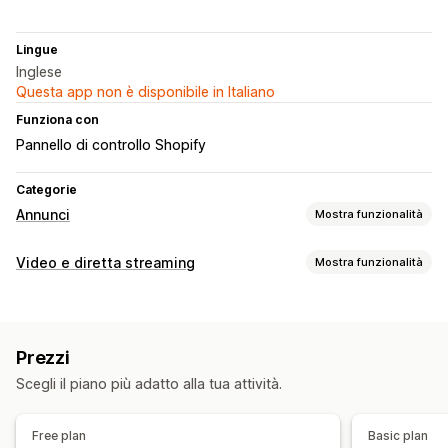
Lingue
Inglese
Questa app non è disponibile in Italiano
Funziona con
Pannello di controllo Shopify
Categorie
Annunci
Mostra funzionalità
Targeting
Video e diretta streaming
Mostra funzionalità
Pubblico simile
Pubblico personalizzato
Piattaforma
Gestione dei video
Gestione delle campagne
Video con opzioni di acquisto
Vendita in diretta
Ottimizzazione tramite IA
Campagne automatizzate
Prezzi
Condivisione sui social
Multicanale
Modelli
Immagini e video basati sull’IA
Social media
Scegli il piano più adatto alla tua attività.
Personalizzazione
Annunci video
Modifica dei video
Modelli di video
Free plan
Basic plan
Analisi delle performance