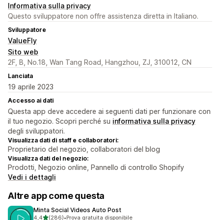
Informativa sulla privacy
Questo sviluppatore non offre assistenza diretta in Italiano.
Sviluppatore
ValueFly
Sito web
2F, B, No.18, Wan Tang Road, Hangzhou, ZJ, 310012, CN
Lanciata
19 aprile 2023
Accesso ai dati
Questa app deve accedere ai seguenti dati per funzionare con
il tuo negozio. Scopri perché su
informativa sulla privacy
degli sviluppatori.
Visualizza dati di staff e collaboratori:
Proprietario del negozio, collaboratori del blog
Visualizza dati del negozio:
Prodotti, Negozio online, Pannello di controllo Shopify
Vedi i dettagli
Altre app come questa
Minta Social Videos Auto Post
stelle su 5
4,4
(286)
•
Prova gratuita disponibile