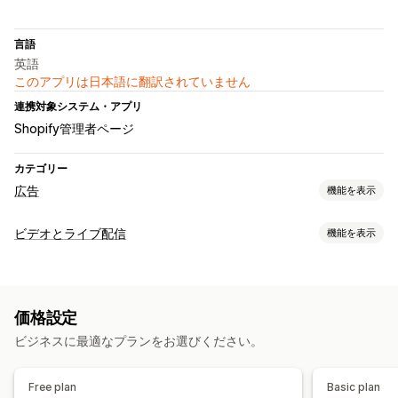
言語
英語
このアプリは日本語に翻訳されていません
連携対象システム・アプリ
Shopify管理者ページ
カテゴリー
広告
機能を表示
ターゲティング
ビデオとライブ配信
機能を表示
類似オーディエンス
カスタムオーディエンス
プラットフォーム
動画管理
キャンペーン管理
購入可能な動画
ライブ販売
ソーシャルメディアでの共有
AIによる最適化
自動化されたキャンペーン
テンプレート
価格設定
マルチチャネル
AIによる画像と動画
SNS
動画広告
ビジネスに最適なプランをお選びください。
カスタマイズ
パフォーマンス分析
動画編集
動画テンプレート
動画のインポート
カスタムURL
Free plan
Basic plan
ダッシュボード