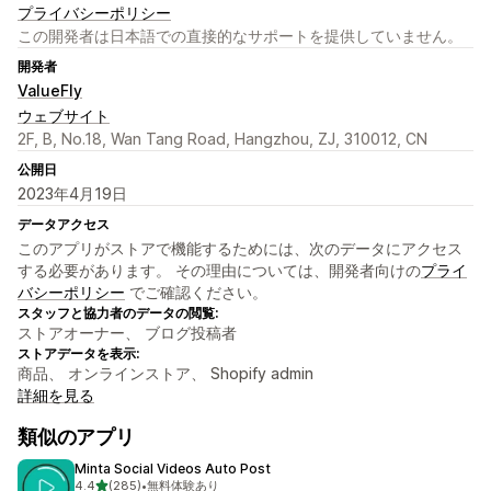
プライバシーポリシー
この開発者は日本語での直接的なサポートを提供していません。
開発者
ValueFly
ウェブサイト
2F, B, No.18, Wan Tang Road, Hangzhou, ZJ, 310012, CN
公開日
2023年4月19日
データアクセス
このアプリがストアで機能するためには、次のデータにアクセス
する必要があります。 その理由については、開発者向けの
プライ
バシーポリシー
でご確認ください。
スタッフと協力者のデータの閲覧:
ストアオーナー、 ブログ投稿者
ストアデータを表示:
商品、 オンラインストア、 Shopify admin
詳細を見る
類似のアプリ
Minta Social Videos Auto Post
5つ星中
4.4
(285)
•
無料体験あり