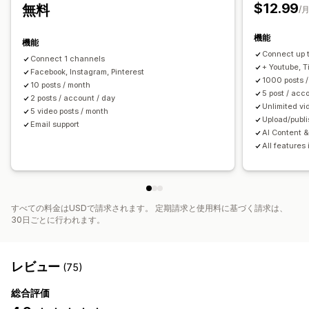
カルーセル
$12.99
無料
/
機能
機能
Connect up 
Connect 1 channels
+ Youtube, Ti
Facebook, Instagram, Pinterest
1000 posts 
10 posts / month
5 post / acc
2 posts / account / day
Unlimited vi
5 video posts / month
Upload/publi
Email support
AI Content &
All features 
すべての料金はUSDで請求されます。 定期請求と使用料に基づく請求は、
30日ごとに行われます。
レビュー
(75)
総合評価