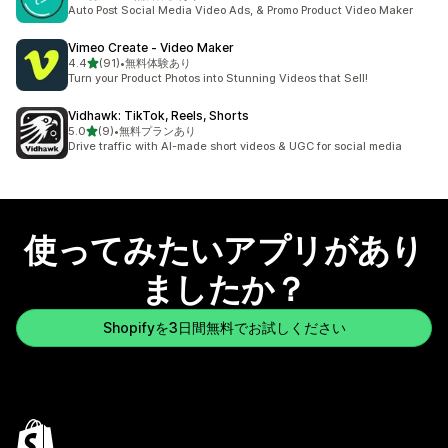
合計レビュー数：285件
Auto Post Social Media Video Ads, & Promo Product Video Maker
Vimeo Create ‑ Video Maker
5つ星中
4.4
(91)
•
無料体験あり
合計レビュー数：91件
Turn your Product Photos into Stunning Videos that Sell!
Vidhawk: TikTok, Reels, Shorts
5つ星中
5.0
(9)
•
無料プランあり
合計レビュー数：9件
Drive traffic with AI-made short videos & UGC for social media
使ってみたいアプリがあり
ましたか？
Shopifyを3日間無料でお試しください