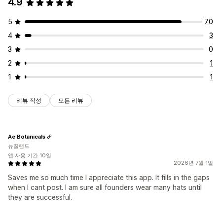
4.9
5
70
4
3
3
0
2
1
1
1
리뷰 작성
모든 리뷰
Ae Botanicals
뉴질랜드
앱 사용 기간 10일
2026년 7월 1일
Saves me so much time I appreciate this app. It fills in the gaps
when I cant post. I am sure all founders wear many hats until
they are successful.