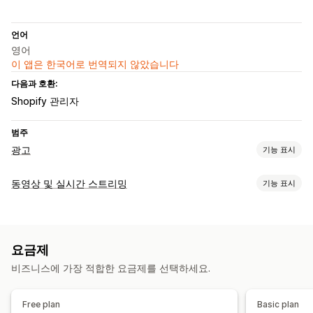
언어
영어
이 앱은 한국어로 번역되지 않았습니다
다음과 호환:
Shopify 관리자
범주
광고
기능 표시
타게팅
동영상 및 실시간 스트리밍
기능 표시
유사 대상 그룹
대상 그룹 고객
플랫폼
동영상 관리
캠페인 관리
쇼핑 가능한 동영상
실시간 판매
소셜 공유
멀티채널
AI 최적화
자동화된 캠페인
템플릿
AI 이미지 및 동영상
요금제
맞춤 설정
소셜 미디어
동영상 광고
비즈니스에 가장 적합한 요금제를 선택하세요.
동영상 편집
동영상 템플릿
동영상 가져오기
사용자 지정 URL
실적 분석
캐러셀
Free plan
Basic plan
대시보드