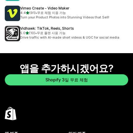
Vimeo Create ‑ Video Maker
별 5개 중
4.4
(91)
•
무료 체험 이용 가능
총 리뷰 91개
Turn your Product Photos into Stunning Videos that Sell!
Vidhawk: TikTok, Reels, Shorts
별 5개 중
5.0
(10)
•
무료 플랜 사용 가능
총 리뷰 10개
Drive traffic with AI-made short videos & UGC for social media
앱을 추가하시겠어요?
Shopify 3일 무료 체험