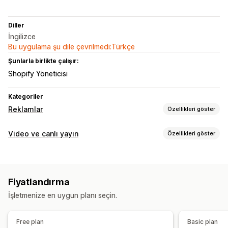
Diller
İngilizce
Bu uygulama şu dile çevrilmedi:Türkçe
Şunlarla birlikte çalışır:
Shopify Yöneticisi
Kategoriler
Reklamlar
Özellikleri göster
Hedefleme
Video ve canlı yayın
Özellikleri göster
Benzer kitleler
Özel kitleler
Platform
Video yönetimi
Kampanya yönetimi
Alışveriş yapmaya olanak sağlayan videolar
Canlı satış
Yapay zeka optimizasyonu
Otomatik kampanyalar
Fiyatlandırma
Sosyal paylaşım
Çoklu kanal
Şablonlar
Yapay zekayla üretilen görseller ve videolar
İşletmenize en uygun planı seçin.
Özelleştirme
Sosyal medya
Video reklamlar
Video düzenleme
Video şablonları
Video içe aktarma
Free plan
Basic plan
Performans analizleri