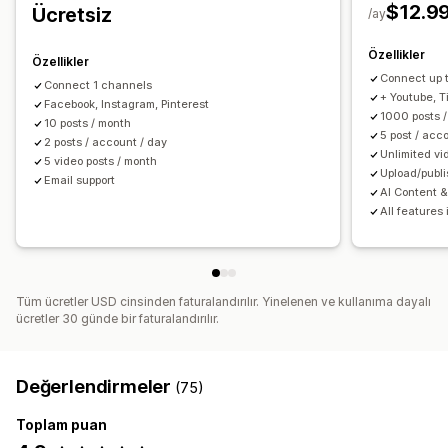
Özel URL
Döngüsel görünümler
$12.9
Ücretsiz
/ay
Kontrol panelleri
Özellikler
Özellikler
Connect up 
Connect 1 channels
+ Youtube, Ti
Facebook, Instagram, Pinterest
1000 posts 
10 posts / month
5 post / acc
2 posts / account / day
Unlimited vi
5 video posts / month
Upload/publi
Email support
AI Content &
All features 
Tüm ücretler USD cinsinden faturalandırılır. Yinelenen ve kullanıma dayalı
ücretler 30 günde bir faturalandırılır.
Değerlendirmeler
(75)
Toplam puan