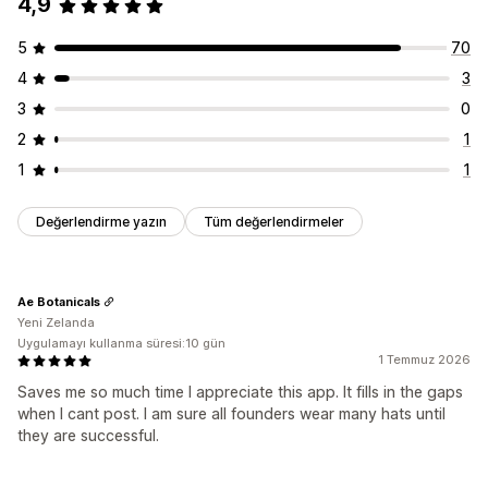
4,9
5
70
4
3
3
0
2
1
1
1
Değerlendirme yazın
Tüm değerlendirmeler
Ae Botanicals
Yeni Zelanda
Uygulamayı kullanma süresi:10 gün
1 Temmuz 2026
Saves me so much time I appreciate this app. It fills in the gaps
when I cant post. I am sure all founders wear many hats until
they are successful.