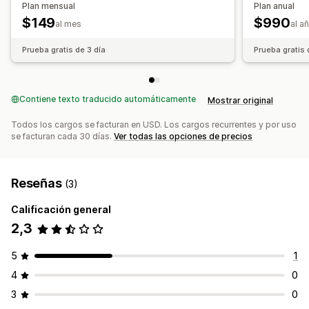
Opciones de muestra
Plan mensual
Plan anual
$149
$990
Publicaciones destacadas
al mes
al a
Promoción de marca personalizada
Prueba gratis de 3 día
Prueba gratis 
Contiene texto traducido automáticamente
Mostrar original
Todos los cargos se facturan en USD. Los cargos recurrentes y por uso
se facturan cada 30 días.
Ver todas las opciones de precios
Reseñas
(3)
Calificación general
2,3
5
1
4
0
3
0