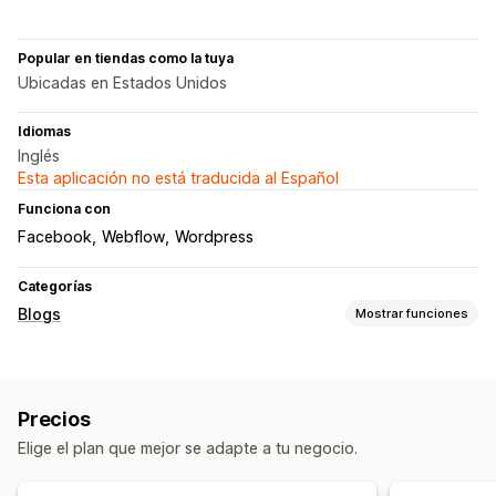
Popular en tiendas como la tuya
Ubicadas en Estados Unidos
Idiomas
Inglés
Esta aplicación no está traducida al Español
Funciona con
Facebook
Webflow
Wordpress
Categorías
Blogs
Mostrar funciones
Creación de contenido
Generación de IA
Cronogramas automáticos
Precios
SEO
Elige el plan que mejor se adapte a tu negocio.
Optimización de palabras clave
Análisis SEO