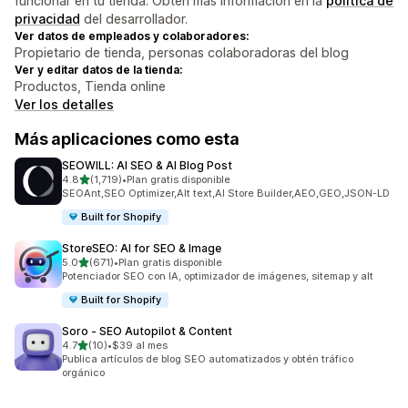
funcionar en tu tienda. Obtén más información en la
política de
privacidad
del desarrollador.
Ver datos de empleados y colaboradores:
Propietario de tienda, personas colaboradoras del blog
Ver y editar datos de la tienda:
Productos, Tienda online
Ver los detalles
Más aplicaciones como esta
SEOWILL: AI SEO & AI Blog Post
de 5 estrellas
4.8
(1,719)
•
Plan gratis disponible
1719 reseñas en total
SEOAnt,SEO Optimizer,Alt text,AI Store Builder,AEO,GEO,JSON-LD
Built for Shopify
StoreSEO: AI for SEO & Image
de 5 estrellas
5.0
(671)
•
Plan gratis disponible
671 reseñas en total
Potenciador SEO con IA, optimizador de imágenes, sitemap y alt
Built for Shopify
Soro ‑ SEO Autopilot & Content
de 5 estrellas
4.7
(10)
•
$39 al mes
10 reseñas en total
Publica artículos de blog SEO automatizados y obtén tráfico
orgánico