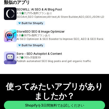
類似のアプリ
SEOWILL: AI SEO & AI Blog Post
5つ星中
4.9
(1,717)
•
無料プランあり
合計レビュー数：1717件
SEOAnt,SEO Optimizer,Alt text,AI Store Builder,AEO,GEO,JSON-LD
Built for Shopify
StoreSEO SEO & Image Optimizer
5つ星中
5.0
(671)
•
無料プランあり
合計レビュー数：671件
AI SEO Optimizer & SEO Booster to Improve SEO, AEO & GEO Rank
Built for Shopify
Soro ‑ SEO Autopilot & Content
5つ星中
4.7
(10)
•
月額$39
合計レビュー数：10件
Publish automated SEO blog posts and get organic traffic
使ってみたいアプリがあり
ましたか？
Shopifyを3日間無料でお試しください