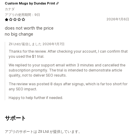
Custom Mugs by Dundas Print
カナダ
アプリの使用期間：9日
2026年1月6日
does not worth the price
no big change
ZII Ltdが返信しました 2026年1月7日
Thanks for the review. After checking your account, I can confirm that
you used the $1 trial.
We replied to your support email within 3 minutes and cancelled the
subscription promptly. The trial is intended to demonstrate article
quality, not to deliver SEO results.
The review was posted 8 days after signup, which is far too short for
any SEO impact.
Happy to help further if needed.
サポート
アプリのサポートは ZII Ltd が提供しています。