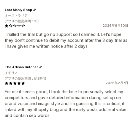
Lost Manly Shop
オーストラリア
アプリの使用期間：3日
2026年6月30日
Trialled the trial but go no support so I canned it. Let's hope
they don't continue to debit my account after the 3 day trial as
I have given me written notice after 2 days.
The Artisan Butcher
イギリス
アプリの使用期間：約2時間
2026年2月7日
For me it seems good, I took the time to personally select my
competitors and gave detailed information during set up on
brand voice and image style and I’m guessing this is critical, it
linked with my Shopify blog and the early posts add real value
and contain seo words