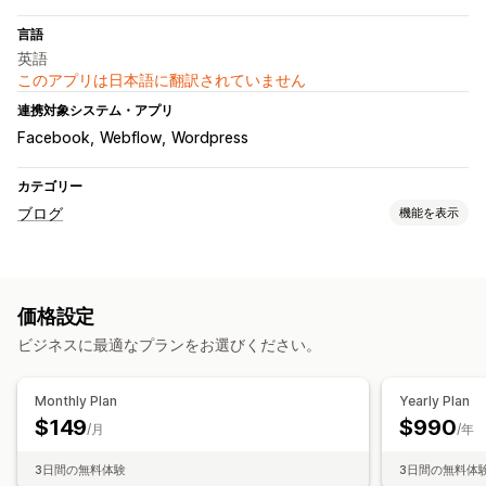
言語
英語
このアプリは日本語に翻訳されていません
連携対象システム・アプリ
Facebook
Webflow
Wordpress
カテゴリー
ブログ
機能を表示
コンテンツ作成
AI生成
自動スケジュール
価格設定
SEO
ビジネスに最適なプランをお選びください。
キーワード最適化
SEO分析
表示オプション
Monthly Plan
Yearly Plan
$149
$990
注目の投稿
カスタムブランディング
/月
/年
3日間の無料体験
3日間の無料体