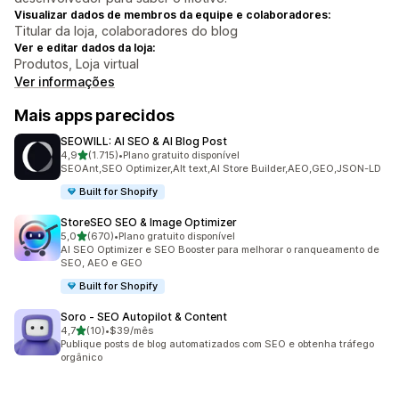
Visualizar dados de membros da equipe e colaboradores:
Titular da loja, colaboradores do blog
Ver e editar dados da loja:
Produtos, Loja virtual
Ver informações
Mais apps parecidos
SEOWILL: AI SEO & AI Blog Post
de 5 estrelas
4,9
(1.715)
•
Plano gratuito disponível
1715 avaliações ao todo
SEOAnt,SEO Optimizer,Alt text,AI Store Builder,AEO,GEO,JSON-LD
Built for Shopify
StoreSEO SEO & Image Optimizer
de 5 estrelas
5,0
(670)
•
Plano gratuito disponível
670 avaliações ao todo
AI SEO Optimizer e SEO Booster para melhorar o ranqueamento de
SEO, AEO e GEO
Built for Shopify
Soro ‑ SEO Autopilot & Content
de 5 estrelas
4,7
(10)
•
$39/mês
10 avaliações ao todo
Publique posts de blog automatizados com SEO e obtenha tráfego
orgânico