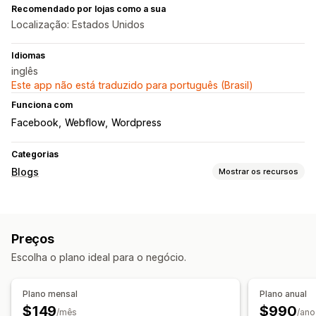
Recomendado por lojas como a sua
Localização: Estados Unidos
Idiomas
inglês
Este app não está traduzido para português (Brasil)
Funciona com
Facebook
Webflow
Wordpress
Categorias
Blogs
Mostrar os recursos
Criação de conteúdo
Geração por IA
Agendamento automático
Preços
SEO
Escolha o plano ideal para o negócio.
Otimização de palavra-chave
Análise de SEO
Opções de exibição
Plano mensal
Plano anual
$149
$990
Posts em destaque
Branding personalizado
/mês
/ano