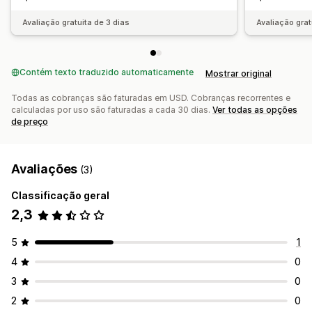
Avaliação gratuita de 3 dias
Avaliação grat
Contém texto traduzido automaticamente
Mostrar original
Todas as cobranças são faturadas em USD. Cobranças recorrentes e
calculadas por uso são faturadas a cada 30 dias.
Ver todas as opções
de preço
Avaliações
(3)
Classificação geral
2,3
5
1
4
0
3
0
2
0