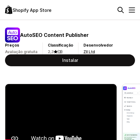
Shopify App Store
AutoSEO Content Publisher
Preços
Classificação
Desenvolvedor
Avaliação gratuita
2,3
(3)
ZII Ltd
Instalar