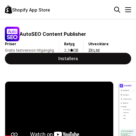
Shopify App Store
AutoSEO Content Publisher
Priser
Betyg
Utvecklare
Gratis testversion tillgänglig
2,3
(3)
ZII Ltd
Installera