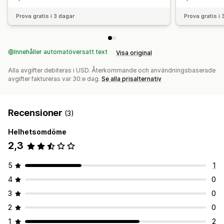
Prova gratis i 3 dagar
Prova gratis i
Innehåller automatöversatt text
Visa original
Alla avgifter debiteras i USD. Återkommande och användningsbaserade
avgifter faktureras var 30:e dag.
Se alla prisalternativ
Recensioner
(3)
Helhetsomdöme
2,3
5
1
4
0
3
0
2
0
1
2