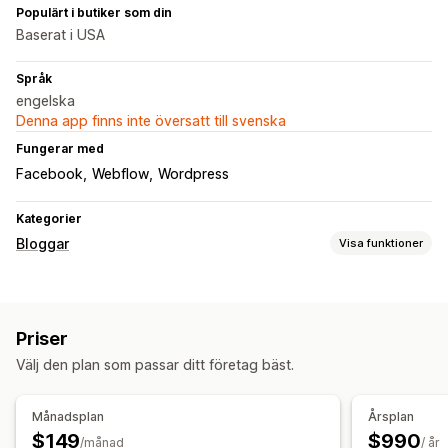
Populärt i butiker som din
Baserat i USA
Språk
engelska
Denna app finns inte översatt till svenska
Fungerar med
Facebook
Webflow
Wordpress
Kategorier
Bloggar
Visa funktioner
Skapande av innehåll
AI-generering
Automatisk schemaläggning
Priser
SEO
Välj den plan som passar ditt företag bäst.
Sökordsoptimering
SEO-analys
Visningsalternativ
Månadsplan
Årsplan
$149
$990
Utvalda poster
Anpassat varumärke
/månad
/ år