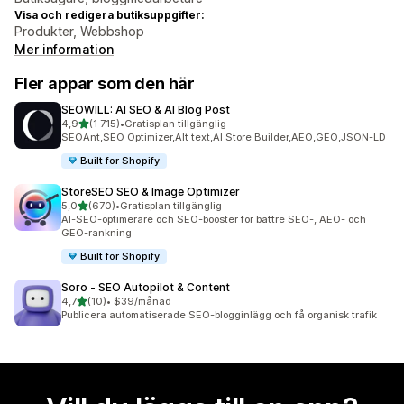
Visa och redigera butiksuppgifter:
Produkter, Webbshop
Mer information
Fler appar som den här
SEOWILL: AI SEO & AI Blog Post
av 5 stjärnor
4,9
(1 715)
•
Gratisplan tillgänglig
1715 recensioner totalt
SEOAnt,SEO Optimizer,Alt text,AI Store Builder,AEO,GEO,JSON-LD
Built for Shopify
StoreSEO SEO & Image Optimizer
av 5 stjärnor
5,0
(670)
•
Gratisplan tillgänglig
670 recensioner totalt
AI-SEO-optimerare och SEO-booster för bättre SEO-, AEO- och
GEO-rankning
Built for Shopify
Soro ‑ SEO Autopilot & Content
av 5 stjärnor
4,7
(10)
•
$39/månad
10 recensioner totalt
Publicera automatiserade SEO-blogginlägg och få organisk trafik