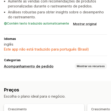
Aumente as vendas com recomendações de produtos
personalizadas durante o rastreamento de pedidos.
Análises robustas para obter insights sobre o desempenho
do rastreamento.
Contém texto traduzido automaticamente
Mostrar original
Idiomas
inglês
Este app não está traduzido para português (Brasil)
Categorias
Acompanhamento de pedido
Mostrar os recursos
Acompanhamento
Página de rastreamento com a marca
Preços
Rastreamento em tempo real
Escolha o plano ideal para o negócio.
Link de rastreamento personalizado
Rastreamento global
Mascaramento de transportadora
Crescimento
Crescimento