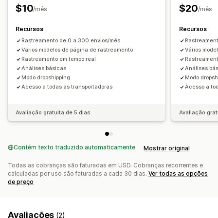
$10
$20
/mês
/mês
Recursos
Recursos
Rastreamento de 0 a 300 envios/mês
Rastreament
Vários modelos de página de rastreamento
Vários mode
Rastreamento em tempo real
Rastreament
Análises básicas
Análises bá
Modo dropshipping
Modo dropsh
Acesso a todas as transportadoras
Acesso a to
Avaliação gratuita de 5 dias
Avaliação grat
Contém texto traduzido automaticamente
Mostrar original
Todas as cobranças são faturadas em USD. Cobranças recorrentes e
calculadas por uso são faturadas a cada 30 dias.
Ver todas as opções
de preço
Avaliações
(2)