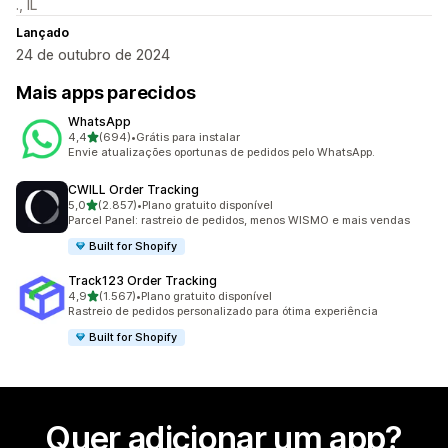
., IL
Lançado
24 de outubro de 2024
Mais apps parecidos
WhatsApp
de 5 estrelas
4,4
(694)
•
Grátis para instalar
694 avaliações ao todo
Envie atualizações oportunas de pedidos pelo WhatsApp.
CWILL Order Tracking
de 5 estrelas
5,0
(2.857)
•
Plano gratuito disponível
2857 avaliações ao todo
Parcel Panel: rastreio de pedidos, menos WISMO e mais vendas
Built for Shopify
Track123 Order Tracking
de 5 estrelas
4,9
(1.567)
•
Plano gratuito disponível
1567 avaliações ao todo
Rastreio de pedidos personalizado para ótima experiência
Built for Shopify
Quer adicionar um app?