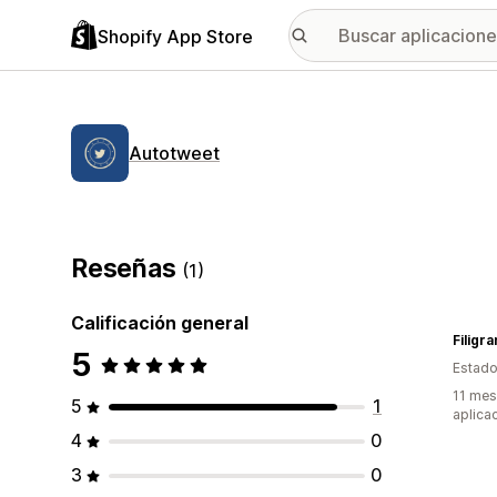
Shopify App Store
Autotweet
Reseñas
(1)
Calificación general
Filigr
5
Estado
11 mes
5
1
aplica
4
0
3
0