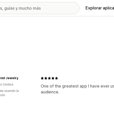
Explorar aplic
anist Jewelry
s Unidos
One of the greatest app I have ever use
es usando la
audience.
ción