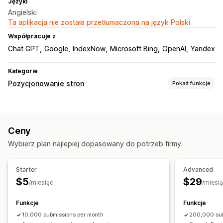
Języki
Angielski
Ta aplikacja nie została przetłumaczona na język Polski
Współpracuje z
Chat GPT
Google
IndexNow
Microsoft Bing
OpenAI
Yandex
Kategorie
Pozycjonowanie stron
Pokaż funkcje
Narzędzia SEO
Alternatywny tekst
Przekierowania
Mapy witryny
Ceny
Indeksowanie strony
Generowanie treści przy pomocy AI
Wybierz plan najlepiej dopasowany do potrzeb firmy.
API i elementy webhook
Monitorowanie wydajności
Starter
Advanced
Analizy
$5
$29
/miesiąc
/miesi
Funkcje
Funkcje
10,000 submissions per month
200,000 sub