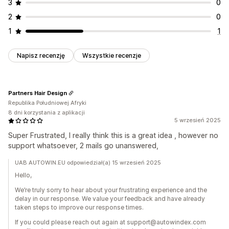
3
0
2
0
1
1
Napisz recenzję
Wszystkie recenzje
Partners Hair Design
Republika Południowej Afryki
8 dni korzystania z aplikacji
5 wrzesień 2025
Super Frustrated, I really think this is a great idea , however no
support whatsoever, 2 mails go unanswered,
UAB AUTOWIN.EU odpowiedział(a) 15 wrzesień 2025
Hello,
We’re truly sorry to hear about your frustrating experience and the
delay in our response. We value your feedback and have already
taken steps to improve our response times.
If you could please reach out again at support@autowindex.com