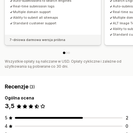
Auto-submissions to search engines
Search Engi
Real-time submission logs
Auto-submis
Multiple domain support
Real-time su
Ability to submit all sitemaps
Multiple dom
Standard customer support
ALT Image T
Ability to su
Standard cu
7-dniowa darmowa wersja próbna
Wszystkie opłaty są naliczane w USD. Opłaty cykliczne i zależne od
użytkowania są pobierane co 30 dni.
Recenzje
(3)
Ogólna ocena
3,5
5
2
4
0