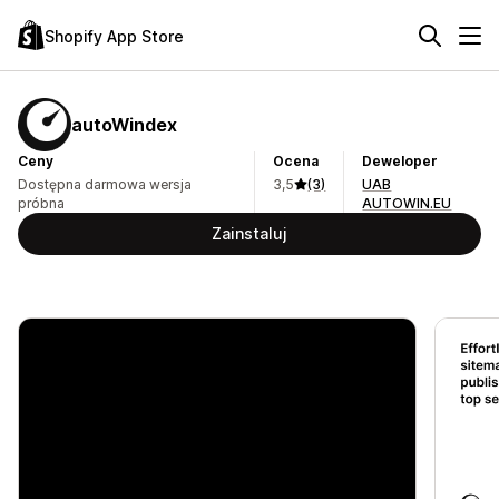
Shopify App Store
autoWindex
Ceny
Ocena
Deweloper
Dostępna darmowa wersja
3,5
(3)
UAB
próbna
AUTOWIN.EU
Zainstaluj