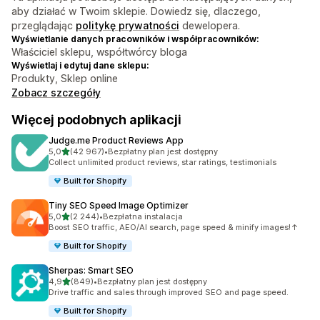
aby działać w Twoim sklepie. Dowiedz się, dlaczego,
przeglądając
politykę prywatności
dewelopera.
Wyświetlanie danych pracowników i współpracowników:
Właściciel sklepu, współtwórcy bloga
Wyświetlaj i edytuj dane sklepu:
Produkty, Sklep online
Zobacz szczegóły
Więcej podobnych aplikacji
Judge.me Product Reviews App
na 5 gwiazdek
5,0
(42 967)
•
Bezpłatny plan jest dostępny
Łączna liczba recenzji: 42967
Collect unlimited product reviews, star ratings, testimonials
Built for Shopify
Tiny SEO Speed Image Optimizer
na 5 gwiazdek
5,0
(2 244)
•
Bezpłatna instalacja
Łączna liczba recenzji: 2244
Boost SEO traffic, AEO/AI search, page speed & minify images!↑
Built for Shopify
Sherpas: Smart SEO
na 5 gwiazdek
4,9
(849)
•
Bezpłatny plan jest dostępny
Łączna liczba recenzji: 849
Drive traffic and sales through improved SEO and page speed.
Built for Shopify