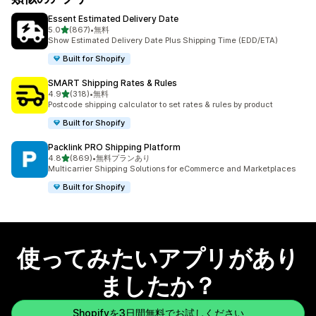
Essent Estimated Delivery Date
5つ星中
5.0
(867)
•
無料
合計レビュー数：867件
Show Estimated Delivery Date Plus Shipping Time (EDD/ETA)
Built for Shopify
SMART Shipping Rates & Rules
5つ星中
4.9
(318)
•
無料
合計レビュー数：318件
Postcode shipping calculator to set rates & rules by product
Built for Shopify
Packlink PRO Shipping Platform
5つ星中
4.8
(869)
•
無料プランあり
合計レビュー数：869件
Multicarrier Shipping Solutions for eCommerce and Marketplaces
Built for Shopify
使ってみたいアプリがあり
ましたか？
Shopifyを3日間無料でお試しください