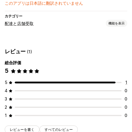
このアプリは日本語に翻訳されていません
カテゴリー
配達と店舗受取
機能を表示
配達オプション
ドライバーの割り当て
レビュー
(1)
受取オプション
総合評価
準備時間
5
リアルタイム追跡
配送マップ
メール通知
ドライバー追跡
注文追跡
5
1
4
0
3
0
2
0
1
0
レビューを書く
すべてのレビュー