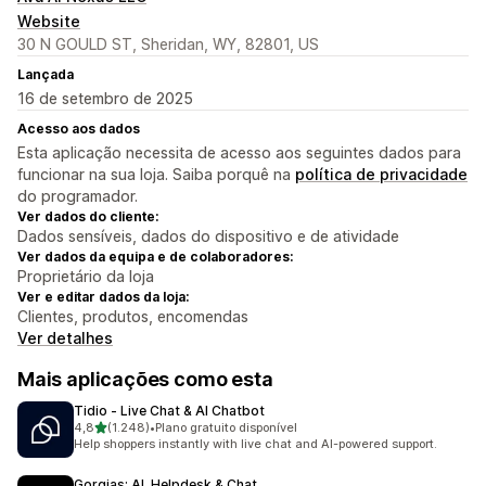
Website
30 N GOULD ST, Sheridan, WY, 82801, US
Lançada
16 de setembro de 2025
Acesso aos dados
Esta aplicação necessita de acesso aos seguintes dados para
funcionar na sua loja. Saiba porquê na
política de privacidade
do programador.
Ver dados do cliente:
Dados sensíveis, dados do dispositivo e de atividade
Ver dados da equipa e de colaboradores:
Proprietário da loja
Ver e editar dados da loja:
Clientes, produtos, encomendas
Ver detalhes
Mais aplicações como esta
Tidio ‑ Live Chat & AI Chatbot
de 5 estrelas
4,8
(1.248)
•
Plano gratuito disponível
1248 total de avaliações
Help shoppers instantly with live chat and AI-powered support.
Gorgias: AI, Helpdesk & Chat