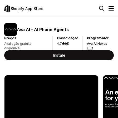
Shopify App Store
Ava AI ‑ AI Phone Agents
Preços
Classificação
Programador
Avaliação gratuita
4,7
(6)
Ava AI Nexus
disponível
LLC
Instale