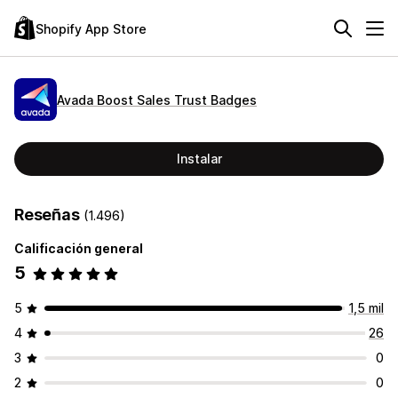
Shopify App Store
Avada Boost Sales Trust Badges
Instalar
Reseñas
(1.496)
Calificación general
5
5
1,5 mil
4
26
3
0
2
0