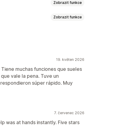
Zobrazit funkce
Zobrazit funkce
íce oznámení
ůvěra
19. květen 2026
l
Velikost
 Tiene muchas funciones que sueles
 que vale la pena. Tuve un
Domovská stránka
Stránky produktů
 respondieron súper rápido. Muy
7. červenec 2026
elp was at hands instantly. Five stars