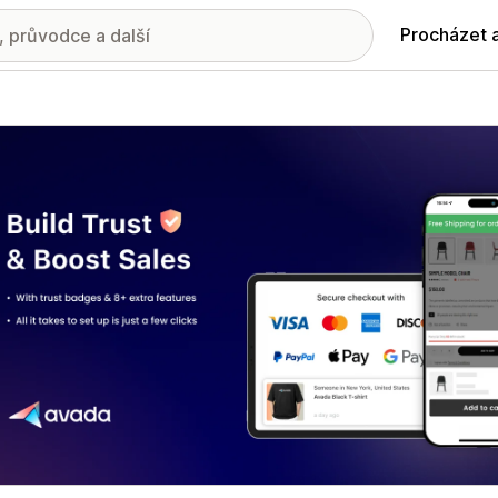
Procházet 
ie propagovaných obrázků