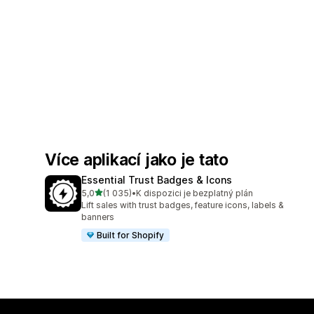
Více aplikací jako je tato
Essential Trust Badges & Icons
z 5 hvězd
5,0
(1 035)
•
K dispozici je bezplatný plán
Celkový počet recenzí: 1035
Lift sales with trust badges, feature icons, labels &
banners
Built for Shopify