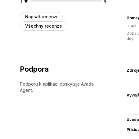
1
4
Napsat recenzi
Home
Všechny recenze
Izrael
Doba p
dny
Podpora
Zdroj
Podporu k aplikaci poskytuje Avada
Agent.
Vývojá
Uvede
Přístu