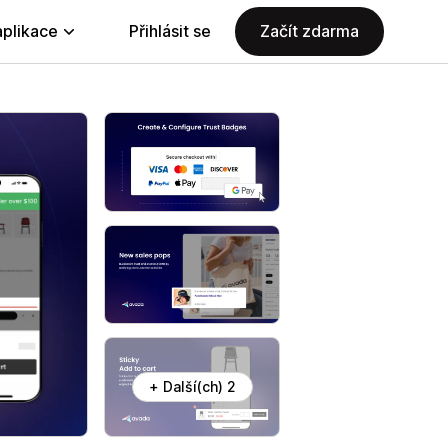
aplikace
Přihlásit se
Začít zdarma
+ Další(ch) 2