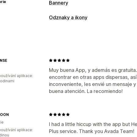
rie
Bannery
Typ banneru
Odznaky a ikony
Oznamovací lišta
Doprava zdarma
V
Typy ikon
Přizpůsobení
Zaručení
Platba
Prodejní bannery
D
Pozice banneru
Animace
Přizpůsobení
NSE
Pozadí
Ohraničení
Barvy
Písma
Sty
Muy buena App, y además es gratuita.
Pozice ikon
oužívání aplikace:
encontrar en otras apps dispersas, así
hodinami
Automatická pozice
Stránka košíku
inconveniente, les envié un mensaje y
buena atención. La recomiendo!
MOON
ie
I had a little hiccup with the app but H
oužívání aplikace:
Plus service. Thank you Avada Team!
dinou