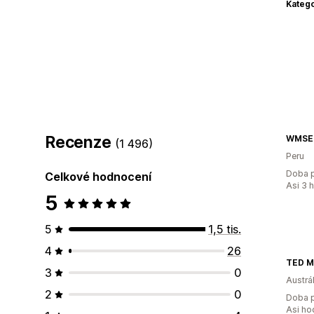
Katego
Recenze
WMSE
(1 496)
Peru
Doba p
Celkové hodnocení
Asi 3 
5
5
1,5 tis.
4
26
TED 
3
0
Austrál
2
0
Doba p
Asi ho