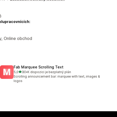
ě
olupracovnících:
y, Online obchod
Fab Marquee Scrolling Text
z 5 hvězd
5,0
(8)
•
K dispozici je bezplatný plán
Celkový počet recenzí: 8
Scrolling announcement bar: marquee with text, images &
logos