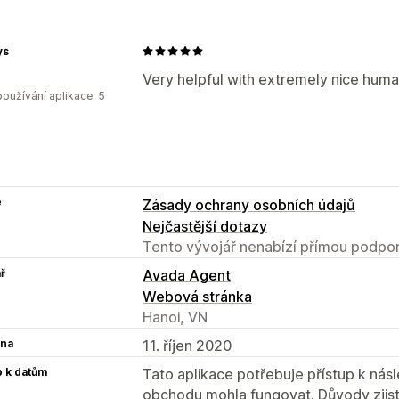
ys
Very helpful with extremely nice huma
oužívání aplikace: 5
e
Zásady ochrany osobních údajů
Nejčastější dotazy
Tento vývojář nenabízí přímou podpor
ř
Avada Agent
Webová stránka
Hanoi, VN
na
11. říjen 2020
p k datům
Tato aplikace potřebuje přístup k ná
obchodu mohla fungovat. Důvody zjist