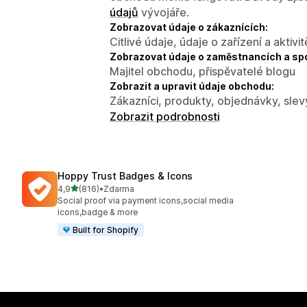
údajů
vývojáře.
Zobrazovat údaje o zákaznících:
Citlivé údaje, údaje o zařízení a aktivit
Zobrazovat údaje o zaměstnancích a sp
Majitel obchodu, přispěvatelé blogu
Zobrazit a upravit údaje obchodu:
Zákazníci, produkty, objednávky, slev
Zobrazit podrobnosti
Hoppy Trust Badges & Icons
z 5 hvězd
4,9
(816)
•
Zdarma
Celkový počet recenzí: 816
Social proof via payment icons,social media
icons,badge & more
Built for Shopify