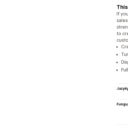
This
If yo
sales
stren
to cr
custo
Cre
Tur
Dis
Ful
Jazyk
Funguj