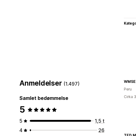
Katego
Anmeldelser
WMSE
(1.497)
Peru
Cirka 
Samlet bedømmelse
5
5
1,5 t
4
26
TED 