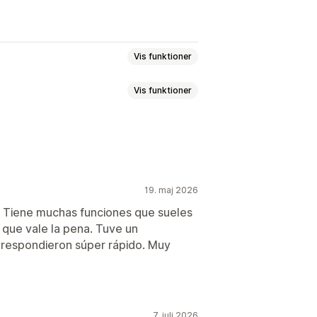
Vis funktioner
Vis funktioner
sseannoncering
llid
19. maj 2026
r
Styling
Størrelse
 Tiene muchas funciones que sueles
 que vale la pena. Tuve un
øbskurv
Startside
Produktsider
 respondieron súper rápido. Muy
7. juli 2026