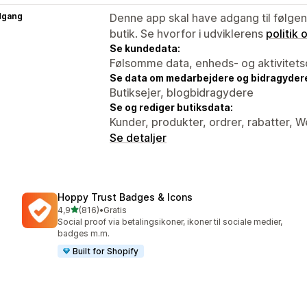
dgang
Denne app skal have adgang til følgend
butik. Se hvorfor i udviklerens
politik
Se kundedata:
Følsomme data, enheds- og aktivitets
Se data om medarbejdere og bidragyder
Butiksejer, blogbidragydere
Se og rediger butiksdata:
Kunder, produkter, ordrer, rabatter, 
Se detaljer
Hoppy Trust Badges & Icons
ud af 5 stjerner
4,9
(816)
•
Gratis
816 anmeldelser i alt
Social proof via betalingsikoner, ikoner til sociale medier,
badges m.m.
Built for Shopify