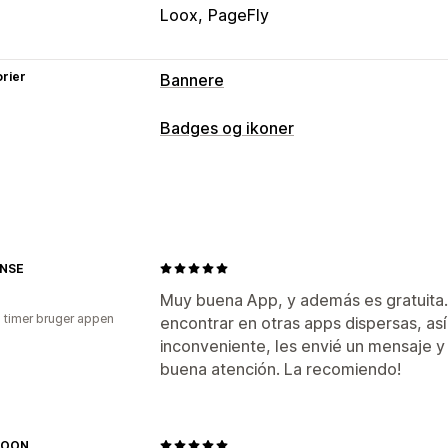
Loox
PageFly
rier
Bannere
Bannertype
Badges og ikoner
Annonceringslinje
Gratis levering
Ma
Ikontyper
Tilpasning
Garanti
Betaling
Udsalgsbannere
Ti
Placering af banner
Animationer
Tilpasning
NSE
Baggrunde
Kanter
Farver
Skrifttype
Muy buena App, y además es gratuita.
Placering af ikon
3 timer bruger appen
encontrar en otras apps dispersas, así
Automatisk placering
Side med indk
inconveniente, les envié un mensaje y
buena atención. La recomiendo!
MOON