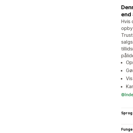
Denn
end 
Hvis 
opbyg
Trust
salgs
tilli
pålid
Opr
Gør
Vis
Kan
Ind
Sprog
Funge