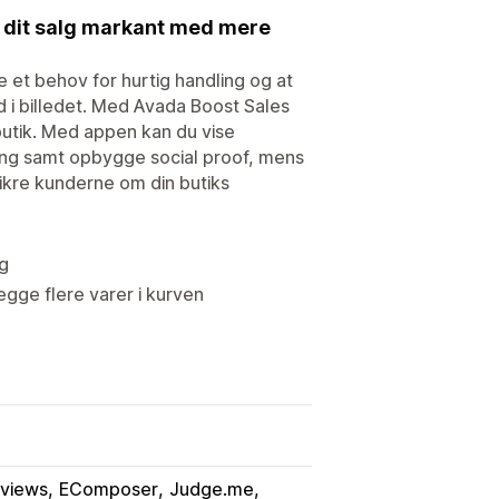
ge dit salg markant med mere
e et behov for hurtig handling og at
d i billedet. Med Avada Boost Sales
 butik. Med appen kan du vise
dling samt opbygge social proof, mens
ikre kunderne om din butiks
g
ægge flere varer i kurven
eviews
EComposer
Judge.me