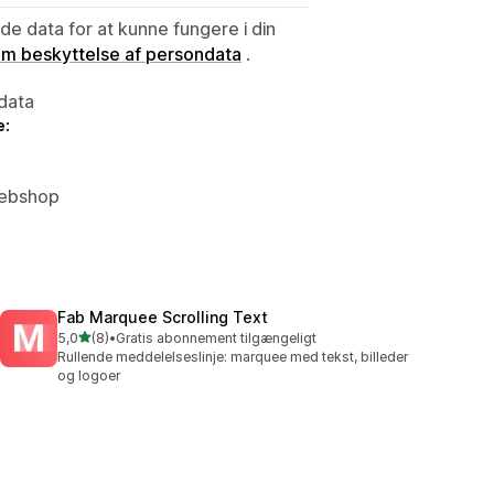
e data for at kunne fungere i din
 om beskyttelse af persondata
.
data
e:
Webshop
Fab Marquee Scrolling Text
ud af 5 stjerner
5,0
(8)
•
Gratis abonnement tilgængeligt
8 anmeldelser i alt
Rullende meddelelseslinje: marquee med tekst, billeder
og logoer