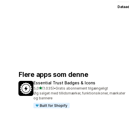
Dataa
Flere apps som denne
Essential Trust Badges & Icons
ud af 5 stjerner
5,0
(1.035)
•
Gratis abonnement tilgængeligt
1035 anmeldelser i alt
Øg salget med tillidsmærker, funktionsikoner, mærkater
og bannere
Built for Shopify