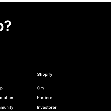
p?
Shopify
lp
Om
ntation
Karriere
mmunity
Investorer