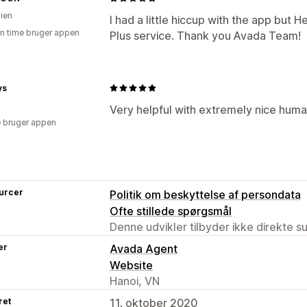
lien
I had a little hiccup with the app but H
en time bruger appen
Plus service. Thank you Avada Team!
ys
Very helpful with extremely nice huma
 bruger appen
urcer
Politik om beskyttelse af persondata
Ofte stillede spørgsmål
Denne udvikler tilbyder ikke direkte s
er
Avada Agent
Website
Hanoi, VN
ret
11. oktober 2020