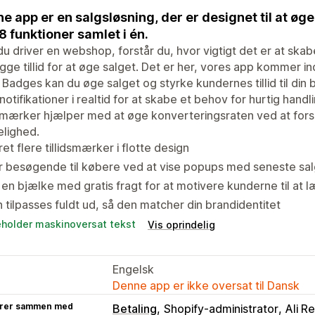
e app er en salgsløsning, der er designet til at ø
8 funktioner samlet i én.
du driver en webshop, forstår du, hvor vigtigt det er at skab
ge tillid for at øge salget. Det er her, vores app kommer in
 Badges kan du øge salget og styrke kundernes tillid til din
notifikationer i realtid for at skabe et behov for hurtig han
dsmærker hjælper med at øge konverteringsraten ved at fors
elighed.
et flere tillidsmærker i flotte design
 besøgende til købere ved at vise popups med seneste sal
 en bjælke med gratis fragt for at motivere kunderne til at l
 tilpasses fuldt ud, så den matcher din brandidentitet
eholder maskinoversat tekst
Vis oprindelig
Engelsk
Denne app er ikke oversat til Dansk
rer sammen med
Betaling
Shopify-administrator
Ali R