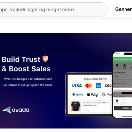
Gennem
ri med udvalgte billeder