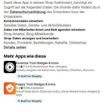
Damit diese App in deinem Shop funktioniert, benötigt sie
Zugriff auf die folgenden Daten. Die Gründe dafür findest du in
der
Datenschutzerklärung
des Entwicklers bzw. der
Entwicklerin.
Kund:innendaten einsehen:
Sensible Daten, Geräte- und Aktivitätsdaten
Daten von Mitarbeiter:innen und Beitragenden einsehen:
Shop-Inhaber, Blog-Mitwirkende
Shop-Daten anzeigen und bearbeiten:
Kunden, Produkte, Bestellungen, Rabatte, Onlineshop
Details sehen
Mehr Apps wie diese
Essential Trust Badges & Icons
von 5 Sternen
5,0
(1.044)
•
Kostenloser Plan verfügbar
1044 Rezensionen insgesamt
Umsatz steigern mit Abzeichen, Symbolen, Etiketten, Bannern.
Built for Shopify
Hoppy Trust Badges & Icons
von 5 Sternen
4,9
(818)
•
Kostenlos
818 Rezensionen insgesamt
Social Proof durch Zahlungs-Icons, Social-Media-Icons, Badges &
mehr
Built for Shopify