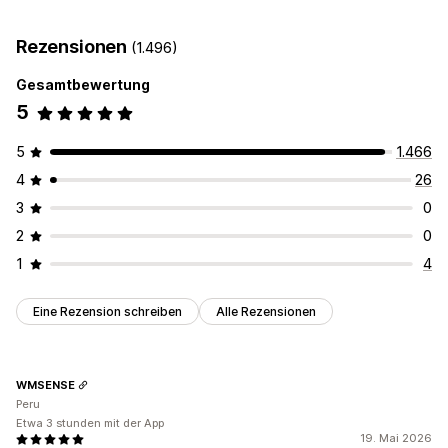
Mehrere Ankündigungen
Garantie
Zahlung
Sales-Banner
Vertrauen
Anpassung
Rezensionen
(1.496)
Anpassung
Bannerposition
Animationen
Gesamtbewertung
Hintergründe
Rahmen
Farben
Schriftarten
Styling
Größe
5
Symbolposition
Automatische Positionierung
Warenkorbseite
Startseite
5
1.466
Produktseiten
4
26
3
0
2
0
1
4
Eine Rezension schreiben
Alle Rezensionen
WMSENSE
Peru
Etwa 3 stunden mit der App
19. Mai 2026