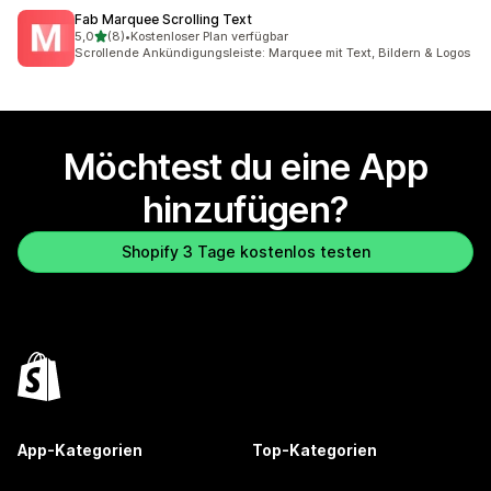
Fab Marquee Scrolling Text
von 5 Sternen
5,0
(8)
•
Kostenloser Plan verfügbar
8 Rezensionen insgesamt
Scrollende Ankündigungsleiste: Marquee mit Text, Bildern & Logos
Möchtest du eine App
hinzufügen?
Shopify 3 Tage kostenlos testen
App-Kategorien
Top-Kategorien