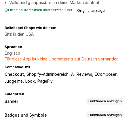
Vollständig anpassbar an deine Markenidentität
Enthält automatisch übersetzten Text
Original anzeigen
Beliebt bei Shops wie deinem
Sitz in den USA
Sprachen
Englisch
Für diese App ist keine Übersetzung auf Deutsch vorhanden.
Kompatibel mit
Checkout
Shopify-Adminbereich
Ali Reviews
EComposer
Judge.me
Loox
PageFly
Kategorien
Banner
Funktionen anzeigen
Bannertyp
Badges und Symbole
Funktionen anzeigen
Ankündigungsleiste
Kostenloser Versand
Symboltypen