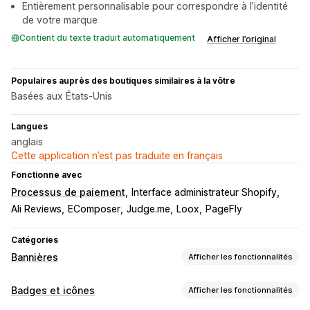
Entièrement personnalisable pour correspondre à l’identité
de votre marque
Contient du texte traduit automatiquement
Afficher l’original
Populaires auprès des boutiques similaires à la vôtre
Basées aux États-Unis
Langues
anglais
Cette application n’est pas traduite en français
Fonctionne avec
Processus de paiement
Interface administrateur Shopify
Ali Reviews
EComposer
Judge.me
Loox
PageFly
Catégories
Bannières
Afficher les fonctionnalités
Type de bannière
Badges et icônes
Afficher les fonctionnalités
Barre d’annonce
Expédition gratuite
Annonce multiple