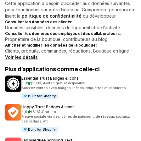
Cette application a besoin d’accéder aux données suivantes
pour fonctionner sur votre boutique. Comprendre pourquoi en
lisant la
politique de confidentialité
du développeur.
Consulter les données des clients:
Données sensibles, données de l’appareil et de l’activité
Consulter les données des employés et des collaborateurs:
Propriétaire de la boutique, contributeurs au blog
Afficher et modifier les données de la boutique:
Clients, produits, commandes, réductions, Boutique en ligne
Voir les détails
Plus d’applications comme celle-ci
Essential Trust Badges & Icons
étoile(s) sur 5
5,0
(1 033)
•
Forfait gratuit disponible
1033 avis au total
Boostez ventes avec badges, icônes, étiquettes et bannières.
Built for Shopify
Hoppy Trust Badges & Icons
étoile(s) sur 5
4,9
(816)
•
Gratuite
816 avis au total
Preuve sociale via des icônes de paiement, de réseaux sociaux,
des badges, etc.
Built for Shopify
Fab Marquee Scrolling Text