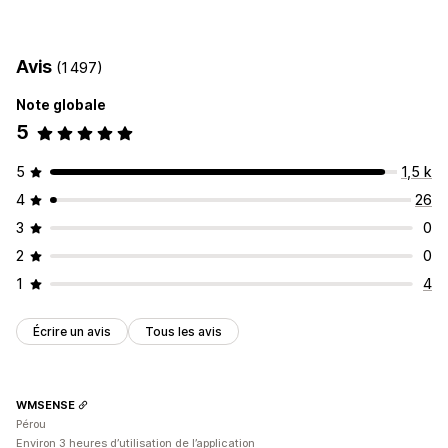
Types d’icônes
Personnalisation
Garantie
Paiement
Bannière promotionnelle
Confiance
Position de bannière
Animations
Avis
(1 497)
Personnalisation
Note globale
Arrière-plans
Bordures
Couleurs
Polices
Esthétique
5
Taille
Position de l’icône
5
1,5 k
Auto-position
Page du panier
Page d’accueil
4
26
Pages de produit
3
0
2
0
1
4
Écrire un avis
Tous les avis
WMSENSE
Pérou
Environ 3 heures d’utilisation de l’application