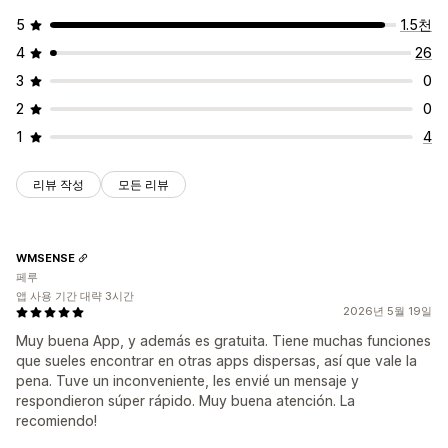
자동 위치
카트 페이지
홈페이지
제품 페이지
5
1.5천
4
26
3
0
2
0
1
4
리뷰 작성
모든 리뷰
WMSENSE
페루
앱 사용 기간 대략 3시간
2026년 5월 19일
Muy buena App, y además es gratuita. Tiene muchas funciones
que sueles encontrar en otras apps dispersas, así que vale la
pena. Tuve un inconveniente, les envié un mensaje y
respondieron súper rápido. Muy buena atención. La
recomiendo!