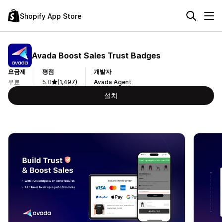
Shopify App Store
Avada Boost Sales Trust Badges
요금제
평점
개발자
무료
5.0
(1,497)
Avada Agent
설치