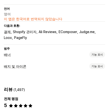
언어
영어
이 앱은 한국어로 번역되지 않았습니다
다음과 호환:
결제
Shopify 관리자
Ali Reviews
EComposer
Judge.me
Loox
PageFly
범주
배너
기능 표시
배너 유형
배지 및 아이콘
기능 표시
공지 사항 표시줄
무료 배송
여러 공지
아이콘 유형
맞춤 설정
품질 보증
결제
사이트 배너
신뢰
배너 위치
애니메이션
리뷰
(1,497)
맞춤 설정
전체 평점
배경
테두리
색상
글꼴
스타일링
사이즈
5
아이콘 위치