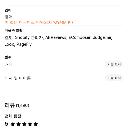
언어
영어
이 앱은 한국어로 번역되지 않았습니다
다음과 호환:
결제
Shopify 관리자
Ali Reviews
EComposer
Judge.me
Loox
PageFly
범주
배너
기능 표시
배너 유형
배지 및 아이콘
기능 표시
공지 사항 표시줄
무료 배송
여러 공지
아이콘 유형
맞춤 설정
품질 보증
결제
사이트 배너
신뢰
배너 위치
애니메이션
리뷰
(1,496)
맞춤 설정
전체 평점
배경
테두리
색상
글꼴
스타일링
사이즈
5
아이콘 위치