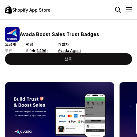
Shopify App Store
Avada Boost Sales Trust Badges
요금제
평점
개발자
무료
5.0
(1,496)
Avada Agent
설치