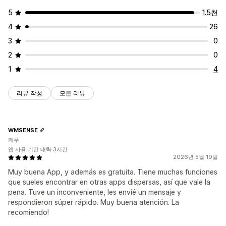
자동 위치
카트 페이지
홈페이지
제품 페이지
5
1.5천
4
26
3
0
2
0
1
4
리뷰 작성
모든 리뷰
WMSENSE
페루
앱 사용 기간 대략 3시간
2026년 5월 19일
Muy buena App, y además es gratuita. Tiene muchas funciones
que sueles encontrar en otras apps dispersas, así que vale la
pena. Tuve un inconveniente, les envié un mensaje y
respondieron súper rápido. Muy buena atención. La
recomiendo!