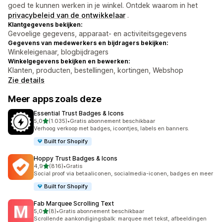
goed te kunnen werken in je winkel. Ontdek waarom in het
privacybeleid van de ontwikkelaar
.
Klantgegevens bekijken:
Gevoelige gegevens, apparaat- en activiteitsgegevens
Gegevens van medewerkers en bijdragers bekijken:
Winkeleigenaar, blogbijdragers
Winkelgegevens bekijken en bewerken:
Klanten, producten, bestellingen, kortingen, Webshop
Zie details
Meer apps zoals deze
Essential Trust Badges & Icons
van 5 sterren
5,0
(1.035)
•
Gratis abonnement beschikbaar
1035 recensies in totaal
Verhoog verkoop met badges, icoontjes, labels en banners.
Built for Shopify
Hoppy Trust Badges & Icons
van 5 sterren
4,9
(816)
•
Gratis
816 recensies in totaal
Social proof via betaaliconen, socialmedia-iconen, badges en meer
Built for Shopify
Fab Marquee Scrolling Text
van 5 sterren
5,0
(8)
•
Gratis abonnement beschikbaar
8 recensies in totaal
Scrollende aankondigingsbalk: marquee met tekst, afbeeldingen