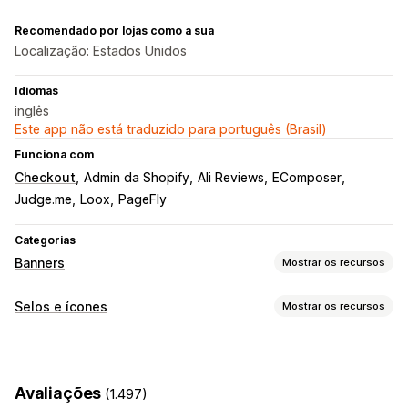
Recomendado por lojas como a sua
Localização: Estados Unidos
Idiomas
inglês
Este app não está traduzido para português (Brasil)
Funciona com
Checkout
Admin da Shopify
Ali Reviews
EComposer
Judge.me
Loox
PageFly
Categorias
Banners
Mostrar os recursos
Tipo de banner
Selos e ícones
Mostrar os recursos
Barra de anúncios
Frete grátis
Anúncios múltiplos
Tipos de ícone
Personalização
Garantia
Pagamento
Banners da promoção
Confiança
Posição do banner
Animações
Avaliações
(1.497)
Personalização