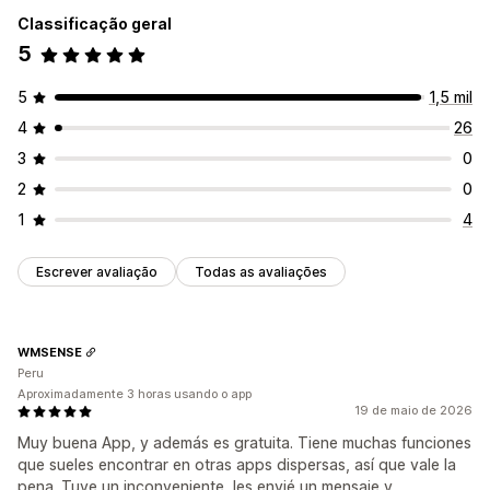
Classificação geral
Planos de fundo
Bordas
Cores
Fontes
Estilo
Tamanho
5
Posição do ícone
Posicionamento automático
Página do carrinho
5
1,5 mil
Página inicial
Páginas de produtos
4
26
3
0
2
0
1
4
Escrever avaliação
Todas as avaliações
WMSENSE
Peru
Aproximadamente 3 horas usando o app
19 de maio de 2026
Muy buena App, y además es gratuita. Tiene muchas funciones
que sueles encontrar en otras apps dispersas, así que vale la
pena. Tuve un inconveniente, les envié un mensaje y