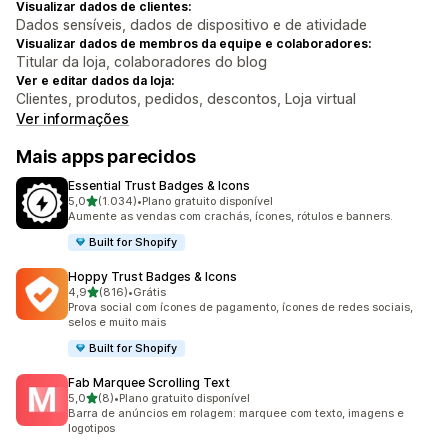
Visualizar dados de clientes:
Dados sensíveis, dados de dispositivo e de atividade
Visualizar dados de membros da equipe e colaboradores:
Titular da loja, colaboradores do blog
Ver e editar dados da loja:
Clientes, produtos, pedidos, descontos, Loja virtual
Ver informações
Mais apps parecidos
Essential Trust Badges & Icons
de 5 estrelas
5,0
(1.034)
•
Plano gratuito disponível
1034 avaliações ao todo
Aumente as vendas com crachás, ícones, rótulos e banners.
Built for Shopify
Hoppy Trust Badges & Icons
de 5 estrelas
4,9
(816)
•
Grátis
816 avaliações ao todo
Prova social com ícones de pagamento, ícones de redes sociais,
selos e muito mais
Built for Shopify
Fab Marquee Scrolling Text
de 5 estrelas
5,0
(8)
•
Plano gratuito disponível
8 avaliações ao todo
Barra de anúncios em rolagem: marquee com texto, imagens e
logotipos