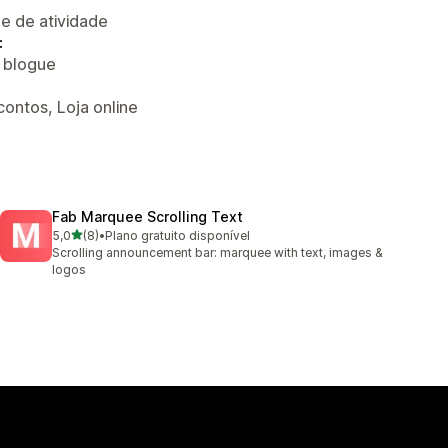
 e de atividade
:
o blogue
ontos, Loja online
Fab Marquee Scrolling Text
de 5 estrelas
5,0
(8)
•
Plano gratuito disponível
8 total de avaliações
Scrolling announcement bar: marquee with text, images &
logos