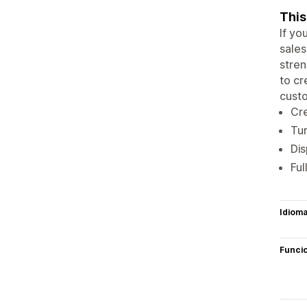
This
If yo
sales
stren
to cr
custo
Cre
Tur
Dis
Ful
Idiom
Funci