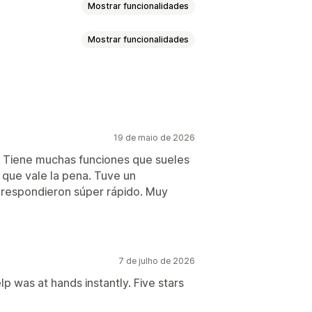
Mostrar funcionalidades
Mostrar funcionalidades
ncio múltiplo
nda
Confiança
19 de maio de 2026
ra
Estilo
Tamanho
 Tiene muchas funciones que sueles
 que vale la pena. Tuve un
ho
Página inicial
 respondieron súper rápido. Muy
7 de julho de 2026
elp was at hands instantly. Five stars