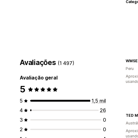
Categ
Avaliações
WMSE
(1 497)
Peru
Aprox
Avaliação geral
usando
5
5
1,5 mil
4
26
TED 
3
0
Austrál
2
0
Aproxi
usando