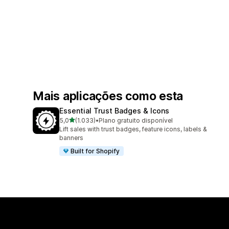
Mais aplicações como esta
Essential Trust Badges & Icons
de 5 estrelas
5,0
(1.033)
•
Plano gratuito disponível
1033 total de avaliações
Lift sales with trust badges, feature icons, labels &
banners
Built for Shopify