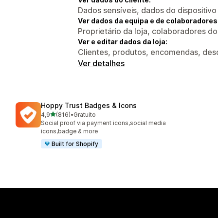
Dados sensíveis, dados do dispositivo
Ver dados da equipa e de colaboradores
Proprietário da loja, colaboradores d
Ver e editar dados da loja:
Clientes, produtos, encomendas, desc
Ver detalhes
Hoppy Trust Badges & Icons
de 5 estrelas
4,9
(816)
•
Gratuito
816 total de avaliações
Social proof via payment icons,social media
icons,badge & more
Built for Shopify