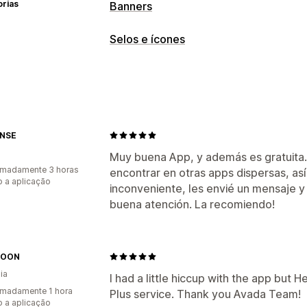
orias
Banners
Tipo de banner
Selos e ícones
Barra de anúncios
Envio gratuito
Anú
Tipos de ícones
Personalização
Garantia
Pagamento
Banners de ve
Posição do banner
Animações
Personalização
NSE
Fundos
Margens
Cores
Tipos de let
Muy buena App, y además es gratuita.
Posição do ícone
imadamente 3 horas
encontrar en otras apps dispersas, así
 a aplicação
Posição automática
Página do carrin
inconveniente, les envié un mensaje y
Páginas de produtos
buena atención. La recomiendo!
MOON
ia
I had a little hiccup with the app but H
madamente 1 hora
Plus service. Thank you Avada Team!
 a aplicação