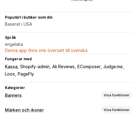
Populärt i butiker som din
Baserat i USA
Språk
engelska
Denna app finns inte översatt till svenska
Fungerar med
Kassa
Shopify-admin
Ali Reviews
EComposer
Judge.me
Loox
PageFly
Kategorier
Banners
Visa funktioner
Bannertyp
Märken och ikoner
Visa funktioner
Fält med meddelande
Fri frakt
Stäng meddelande
Ikontyp
Anpassning
Garanti
Betalning
Försäljningsbanners
Förtroende
Bannerposition
Animeringar