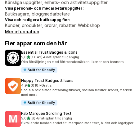
Känsliga uppgifter, enhets- och aktivitetsuppgifter
Visa personal- och medarbetaruppgifter:
Butiksägare, bloggmedarbetare
Visa och redigera butiksuppgifter:
Kunder, produkter, ordrar, rabatter, Webbshop
Mer information
Fler appar som den här
Essential Trust Badges & Icons
av 5 stjärnor
5,0
(1 042)
•
Gratisplan tillgänglig
1042 recensioner totalt
Öka försäljningen med förtroendemärken, ikoner och banners.
Built for Shopify
Hoppy Trust Badges & Icons
av 5 stjärnor
4,9
(818)
•
Gratis
818 recensioner totalt
Sociala bevis med betalningsikoner, sociala medier-ikoner, märken
med mera
Built for Shopify
Fab Marquee Scrolling Text
av 5 stjärnor
5,0
(8)
•
Gratisplan tillgänglig
8 recensioner totalt
Skrollande meddelandefält: marquee med text, bilder och logotyper