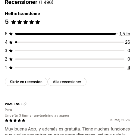
Recensioner
(1 496)
Anpassning
Helhetsomdöme
Bakgrunder
Gränser
Färger
Teckensnitt
Styling
Storlek
5
Position av ikon
Automatisk position
Varukorgssida
Startsida
5
1,5 tn
Produktsidor
4
26
3
0
2
0
1
4
Skriv en recension
Alla recensioner
WMSENSE
Peru
Ungefär 3 timmar användning av appen
19 maj 2026
Muy buena App, y además es gratuita. Tiene muchas funciones
que sueles encontrar en otras apps dispersas, así que vale la