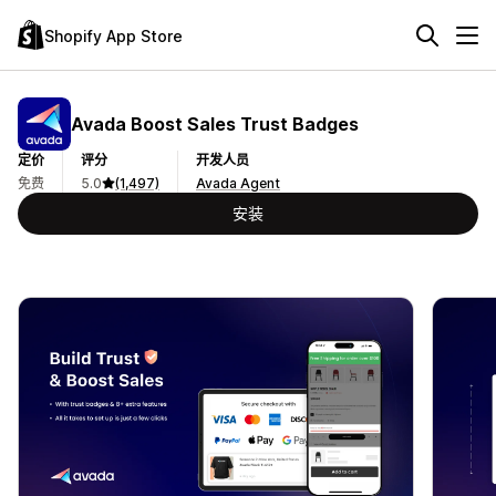
Shopify App Store
Avada Boost Sales Trust Badges
定价
评分
开发人员
免费
5.0
(1,497)
Avada Agent
安装