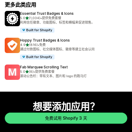
更多此类应用
Essential Trust Badges & Icons
星（满分 5 星）
5.0
(1,034)
•
提供免费套餐
总共 1034 条评论
利用信任徽章、功能图标、标签和横幅来促进销售。
Built for Shopify
Hoppy Trust Badges & Icons
星（满分 5 星）
4.9
(816)
•
免费
总共 816 条评论
通过付款图标、社交媒体图标、徽章等建立社会认同
Built for Shopify
Fab Marquee Scrolling Text
星（满分 5 星）
5.0
(8)
•
提供免费套餐
总共 8 条评论
滚动公告栏：带有文本、图片和 logo 的跑马灯
想要添加应用？
免费试用 Shopify 3 天