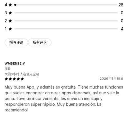
4
26
3
0
2
0
1
4
撰写评论
所有评论
WMSENSE
秘鲁
大约3小时 人在使用应用
2026年5月19日
Muy buena App, y además es gratuita. Tiene muchas funciones
que sueles encontrar en otras apps dispersas, así que vale la
pena. Tuve un inconveniente, les envié un mensaje y
respondieron súper rápido. Muy buena atención. La
recomiendo!