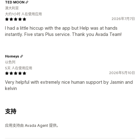
TED MOON
澳大利亚
大约1小时 人在使用应用
2026年7月7日
I had a little hiccup with the app but Help was at hands
instantly. Five stars Plus service. Thank you Avada Team!
Homeys
以色列
5天 人在使用应用
2026年5月10日
Very helpful with extremely nice human support by Jasmin and
kelvin
支持
应用支持由 Avada Agent 提供。