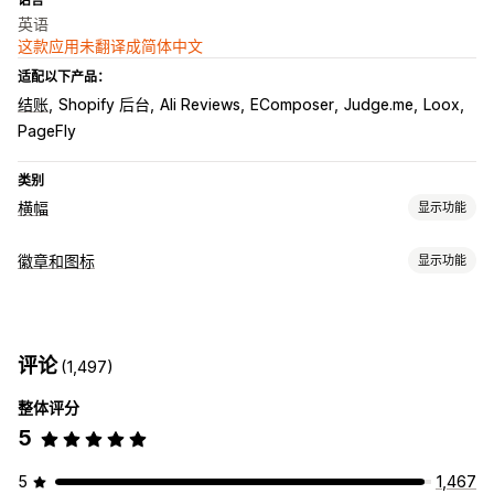
英语
这款应用未翻译成简体中文
适配以下产品：
结账
Shopify 后台
Ali Reviews
EComposer
Judge.me
Loox
PageFly
类别
横幅
显示功能
横幅类型
徽章和图标
显示功能
公告栏
免运费
多个公告
图标类型
自定义
保证
支付
促销横幅
信任
横幅位置
动画
评论
(1,497)
自定义
整体评分
背景
边框
颜色
字体
样式
尺寸
5
图标位置
自动定位
购物车页面
主页
产品页面
5
1,467