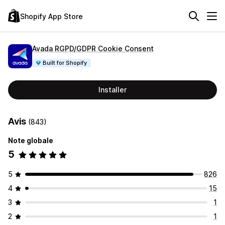
Shopify App Store
Avada RGPD/GDPR Cookie Consent
Built for Shopify
Installer
Avis
(843)
Note globale
5
5
826
4
15
3
1
2
1