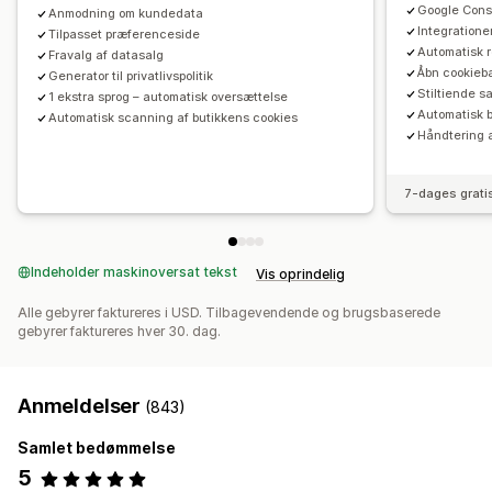
Trafikrapporter
UCPA
VCDPA
Google Cons
Anmodning om kundedata
Integratione
Tilpasset præferenceside
Automatisk r
Fravalg af datasalg
Åbn cookieb
Generator til privatlivspolitik
Stiltiende 
1 ekstra sprog – automatisk oversættelse
Automatisk b
Automatisk scanning af butikkens cookies
Håndtering 
7-dages grati
Indeholder maskinoversat tekst
Vis oprindelig
Alle gebyrer faktureres i USD. Tilbagevendende og brugsbaserede
gebyrer faktureres hver 30. dag.
Anmeldelser
(843)
Samlet bedømmelse
5