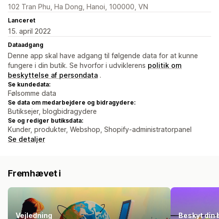
102 Tran Phu, Ha Dong, Hanoi, 100000, VN
Lanceret
15. april 2022
Dataadgang
Denne app skal have adgang til følgende data for at kunne
fungere i din butik. Se hvorfor i udviklerens
politik om
beskyttelse af persondata
.
Se kundedata:
Følsomme data
Se data om medarbejdere og bidragydere:
Butiksejer, blogbidragydere
Se og rediger butiksdata:
Kunder, produkter, Webshop, Shopify-administratorpanel
Se detaljer
Fremhævet i
Vejledning
Beskyt din 