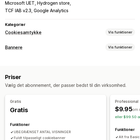
Microsoft UET, Hydrogen store
TCF IAB v2.3, Google Analytics
Kategorier
Cookiesamtykke
Vis funktioner
Visningsindstillinger
Bannere
Vis funktioner
Link til politik
Tilpasset CSS
Præferencevælger
Bannertype
Geolokation
Bannerdesign
Tilpasset branding
Annonceringslinje
Cookiesamtykke
GDPR-overholdelse
Tilpasset tekst
Flere sprog
Registrering af sprog
Priser
Notifikation
Oversættelse
Dynamisk på mobil
Headless support
Vælg det abonnement, der passer bedst til din virksomhed.
Tilpasning
Overholdelse af regler om beskyttelse af persondata
Placering af banner
Links og knapper
Farve og skrifttype
Overholdelse af tilgængelighed
Automatisk blokering
Gratis
Professional
Tilpasset CSS
Flere sprog
Dynamisk på mobil
Samtykkelogge
Cookiescanner
Datastyring
$9.95
Gratis
om 
Målretning mod lokation
Generator af politik
eller $99.50 o
Funktioner
Analyser og rapportering
Regulering
Funktioner
UBEGRÆNSET ANTAL VISNINGER
Adfærdssporing
Sporing af ydeevne
Analyser i realtid
APPI
CCPA
CPRA
CTDPA
GDPR
LGPD
PDPA
PIPEDA
Alt fra Basic
Fuldt tilpasseligt cookiebanner