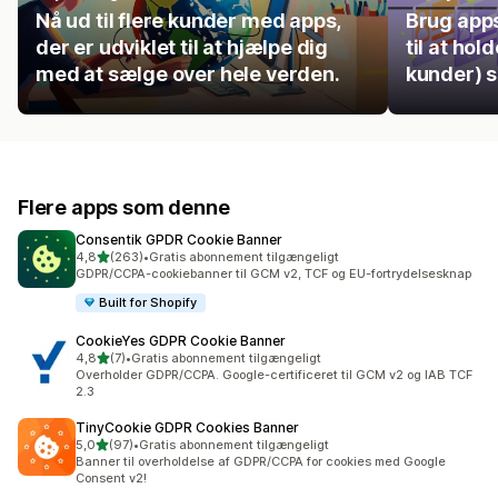
Nå ud til flere kunder med apps,
Brug apps 
der er udviklet til at hjælpe dig
til at hol
med at sælge over hele verden.
kunder) s
Flere apps som denne
Consentik GPDR Cookie Banner
ud af 5 stjerner
4,8
(263)
•
Gratis abonnement tilgængeligt
263 anmeldelser i alt
GDPR/CCPA-cookiebanner til GCM v2, TCF og EU-fortrydelsesknap
Built for Shopify
CookieYes GDPR Cookie Banner
ud af 5 stjerner
4,8
(7)
•
Gratis abonnement tilgængeligt
7 anmeldelser i alt
Overholder GDPR/CCPA. Google-certificeret til GCM v2 og IAB TCF
2.3
TinyCookie GDPR Cookies Banner
ud af 5 stjerner
5,0
(97)
•
Gratis abonnement tilgængeligt
97 anmeldelser i alt
Banner til overholdelse af GDPR/CCPA for cookies med Google
Consent v2!