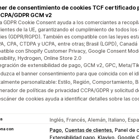
er de consentimiento de cookies TCF certificado
CCPA/GDPR GCM v2
 GDPR Cookie Consent ayuda a los comerciantes a recopila
lientes de la UE, garantizando el cumplimiento de todos lo
ies (GDPR/RGPD). También es compatible con las leyes est
, CPA, CTDPA y UCPA, entre otras; Brasil (LGPD), Canadá 
atible con Shopify Customer Privacy, Google Consent Mod
sibility, Hydrogen, Online Store 2.0
egración de extensibilidad de pago, GCM v2, GPC, Meta/Ti
duzca el banner consentimiento para que coincida con el id
almente personalizable: Estilo, Región, Comportamiento, 
erador de políticas de privacidad CCPA/GDPR y solicitud d
escáner de cookies ayuda a identificar detalles sobre las coo
as
Inglés, Francés, Alemán, Italiano, Esp
ona con
Pago
Cuentas de clientes
Panel de c
Extensibilidad pago, Klaviyo
Google 