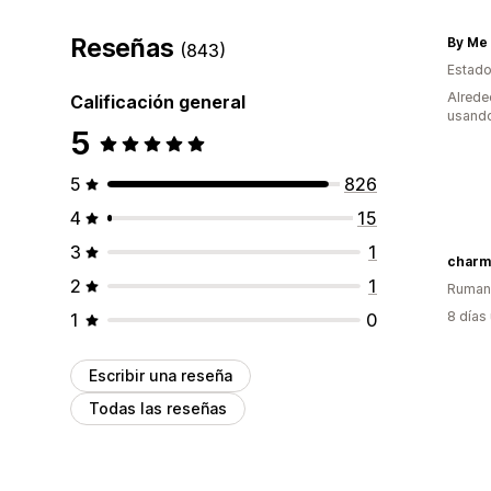
Reseñas
By Me 
(843)
Estado
Alrede
Calificación general
usando
5
5
826
4
15
3
1
charm
2
1
Ruman
8 días
1
0
Escribir una reseña
Todas las reseñas