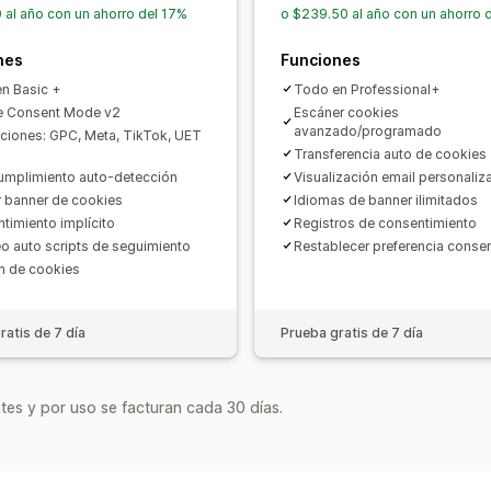
APPI
CCPA
CPRA
CTDPA
GDPR
L
 al año con un ahorro del 17%
o $239.50 al año con un ahorro 
Informes y estadísticas en tiempo rea
nes
Funciones
n Basic +
Todo en Professional+
e Consent Mode v2
Escáner cookies
avanzado/programado
aciones: GPC, Meta, TikTok, UET
Transferencia auto de cookies
mplimiento auto-detección
Visualización email personaliz
r banner de cookies
Idiomas de banner ilimitados
timiento implícito
Registros de consentimiento
o auto scripts de seguimiento
Restablecer preferencia conse
n de cookies
ratis de 7 día
Prueba gratis de 7 día
tes y por uso se facturan cada 30 días.