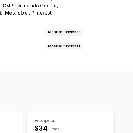
o CMP certificado Google
k, Meta píxel, Pinterest
Mostrar funciones
Mostrar funciones
ado
Selector de preferencias
romoción de marca personalizada
e cookies
Cumplimiento con RGPD
as
Detección del idioma
s móviles
Soporte headless
es
Color y fuente
queo automático
Adaptación a dispositivos móviles
de cookies
Gestión de datos
Enterprise
$34
al mes
guimiento del rendimiento