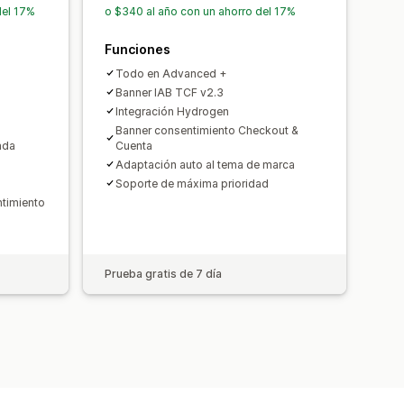
GPD
PDPA
PIPEDA
UCPA
VCDPA
del 17%
o $340 al año con un ahorro del 17%
l
Informes de tráfico
Funciones
Todo en Advanced +
Banner IAB TCF v2.3
Integración Hydrogen
Banner consentimiento Checkout &
ada
Cuenta
Adaptación auto al tema de marca
Soporte de máxima prioridad
ntimiento
Prueba gratis de 7 día