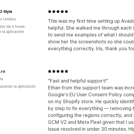
2 Style
s Unidos
This was my first time setting up Ava
dor de 4 horas
helpful. She walked me through each 
 la aplicación
to send me examples of what I should 
show her the screenshots so she could
everything correctly. Iris, thank you f
.ro
ía
"Fast and helpful support!"
 usando la aplicación
Ethan from the support team was incred
Google's EU User Consent Policy comp
on my Shopify store. He quickly ident
by step to fix everything — removing 
configuring the regions correctly, and 
GCM V2 and Meta Pixel given that I use
Issue resolved in under 30 minutes. 