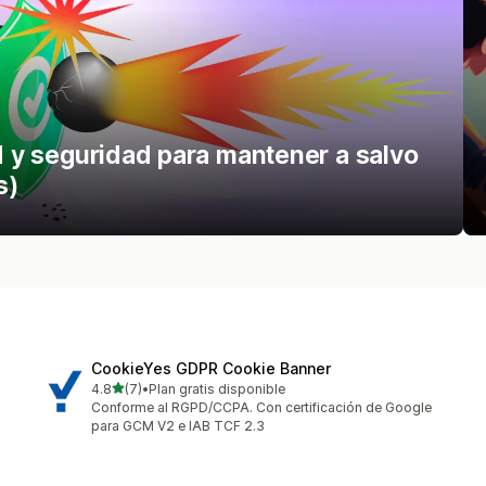
ad y seguridad para mantener a salvo
s)
CookieYes GDPR Cookie Banner
de 5 estrellas
4.8
(7)
•
Plan gratis disponible
7 reseñas en total
Conforme al RGPD/CCPA. Con certificación de Google
para GCM V2 e IAB TCF 2.3