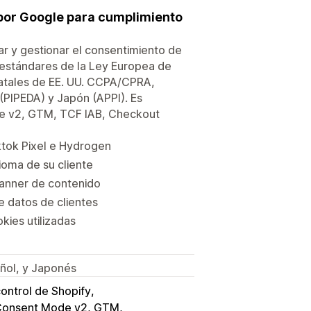
 por Google para cumplimiento
r y gestionar el consentimiento de
s estándares de la Ley Europea de
atales de EE. UU. CCPA/CPRA,
(PIPEDA) y Japón (APPI). Es
e v2, GTM, TCF IAB, Checkout
ktok Pixel e Hydrogen
ioma de su cliente
Banner de contenido
e datos de clientes
kies utilizadas
añol, y Japonés
ontrol de Shopify
Consent Mode v2, GTM