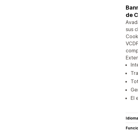
Bann
de 
Avada
sus c
Cook
VCDPA
comp
Exten
Int
Tra
Tot
Gen
El 
Idiom
Funci