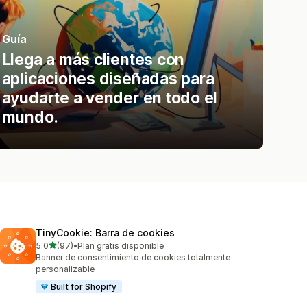
Guía
Llega a más clientes con
aplicaciones diseñadas para
ayudarte a vender en todo el
mundo.
TinyCookie: Barra de cookies
de 5 estrellas
5.0
(97)
•
Plan gratis disponible
97 reseñas en total
Banner de consentimiento de cookies totalmente
personalizable
Built for Shopify