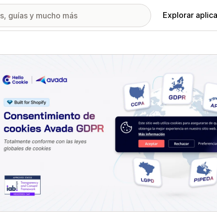
Explorar aplic
ía de imágenes destacadas