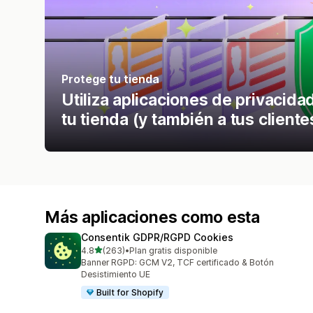
Protege tu tienda
Utiliza aplicaciones de privacid
tu tienda (y también a tus cliente
Más aplicaciones como esta
Consentik GDPR/RGPD Cookies
de 5 estrellas
4.8
(263)
•
Plan gratis disponible
263 reseñas en total
Banner RGPD: GCM V2, TCF certificado & Botón
Desistimiento UE
Built for Shopify