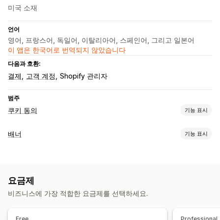
미국 소재
언어
영어, 프랑스어, 독일어, 이탈리아어, 스페인어, 그리고 일본어
이 앱은 한국어로 번역되지 않았습니다
다음과 호환:
결제
고객 계정
Shopify 관리자
범주
쿠키 동의
기능 표시
표시 옵션
배너
기능 표시
정책 링
사용자 지정 CSS
기본 설정 선택기
위치 정보
배너 유형
배너 디자인
사용자 지정 브랜딩
사용자 지정 텍스트
여러 언어
공지 사항 표시줄
쿠키 동의
GDPR 규정 준수
알림
언어 탐지
번역
모바일 반응형
헤드리스 지원
요금제
맞춤 설정
개인정보 보호 규정 준수
비즈니스에 가장 적합한 요금제를 선택하세요.
배너 위치
링크 및 버튼
색상 및 글꼴
사용자 지정 CSS
접근성 규정 준수
자동 차단
동의 로그
쿠키 스캐너
데이터 관리
여러 언어
모바일 반응형
지역 타게팅
정책 생성기
Free
Professional