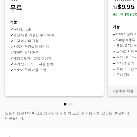
$9.95
무료
분석 및 보고
/월
규정
또는 연 $99.50
행동 추적
실적 추적
실시간 분석
트래픽 보고서
APPI
CCPA
CPRA
CTDPA
GDPR
LGPD
PDPA
PIPEDA
기능
UCPA
VCDPA
기능
무제한 노출
Basic 전체 +
완전 맞춤 가능한 쿠키 배너
Google 동의
고객 데이터 요청
통합: GPC, Me
사용자 환경설정 페이지
스마트 지역 
데이터 판매 거부
쿠키 배너 다
개인정보처리방침 생성기
묵시적 동의
추가 언어 1개 — 자동 번역
추적 스크립트
스토어 쿠키 자동 스캔
쿠키 관리
7일 무료 체험
모든 비용은 USD(으)로 청구됩니다. 반복 요금 및 사용 기반 요금은 30일마다
청구됩니다.